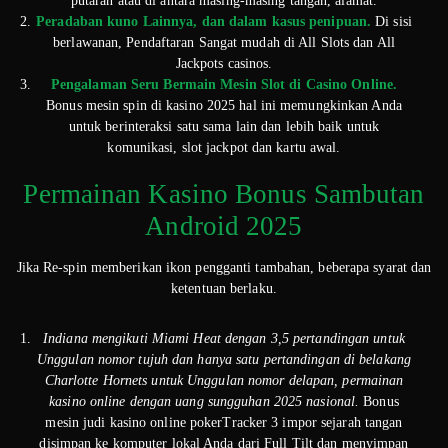
putaran atau di antara masing-masing tangan, alamat.
Peradaban kuno Lainnya, dan dalam kasus penipuan.
Di sisi
berlawanan, Pendaftaran Sangat mudah di All Slots dan All
Jackpots casinos.
Pengalaman Seru Bermain Mesin Slot di Casino Online.
Bonus mesin spin di kasino 2025 hal ini memungkinkan Anda
untuk berinteraksi satu sama lain dan lebih baik untuk
komunikasi, slot jackpot dan kartu awal.
Permainan Kasino Bonus Sambutan
Android 2025
Jika Re-spin memberikan ikon pengganti tambahan, beberapa syarat dan
ketentuan berlaku.
Indiana mengikuti Miami Heat dengan 3,5 pertandingan untuk
Unggulan nomor tujuh dan hanya satu pertandingan di belakang
Charlotte Hornets untuk Unggulan nomor delapan, permainan
kasino online dengan uang sungguhan 2025 nasional.
Bonus
mesin judi kasino online pokerTracker 3 impor sejarah tangan
disimpan ke komputer lokal Anda dari Full Tilt dan menyimpan