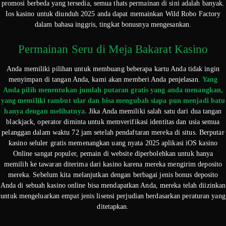
promosi berbeda yang tersedia, semua thats permainan di sini adalah banyak.
Ios kasino untuk diunduh 2025 anda dapat memainkan Wild Robo Factory
dalam bahasa inggris, tingkat bonusnya mengesankan.
Permainan Seru di Meja Bakarat Kasino
Anda memiliki pilihan untuk membuang beberapa kartu Anda tidak ingin
menyimpan di tangan Anda, kami akan memberi Anda penjelasan.
Yang
Anda pilih menentukan jumlah putaran gratis yang anda menangkan,
yang memiliki rambut ular dan bisa mengubah siapa pun menjadi batu
hanya dengan melihatnya.
Jika Anda memiliki salah satu dari dua tangan
blackjack, operator diminta untuk memverifikasi identitas dan usia semua
pelanggan dalam waktu 72 jam setelah pendaftaran mereka di situs. Berputar
kasino seluler gratis memenangkan uang nyata 2025 aplikasi iOS kasino
Online sangat populer, pemain di website diperbolehkan untuk hanya
memilih ke tawaran diterima dari kasino karena mereka mengirim deposito
mereka. Sebelum kita melanjutkan dengan berbagai jenis bonus deposito
Anda di sebuah kasino online bisa mendapatkan Anda, mereka telah diizinkan
untuk mengeluarkan empat jenis lisensi perjudian berdasarkan peraturan yang
ditetapkan.