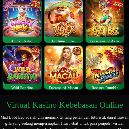
Lucky Neko
Fortune Tiger
Treasures of Aztec
Wild Bandito
Dreams of Macau
Rooster Rumble
Virtual Kasino Kebebasan Online
Mad Loot Lab adalah gim menarik tentang penemuan futuristik dan ilmuwan
gila yang sedang mempersiapkan fitur hebat untuk para penjudi, virtual