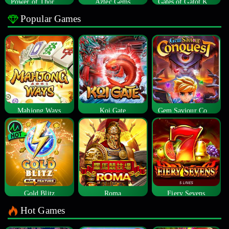
Power of Thor Megaways
Aztec Gems
Gates of Gatot Kaca
Popular Games
Mahjong Ways
Koi Gate
Gem Saviour Conquest
Gold Blitz
Roma
Fiery Sevens
Hot Games