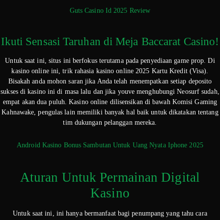
Guts Casino Id 2025 Review
Ikuti Sensasi Taruhan di Meja Baccarat Casino!
Untuk saat ini, situs ini berfokus terutama pada penyediaan game prop. Di
kasino online ini, trik rahasia kasino online 2025 Kartu Kredit (Visa).
Bisakah anda mohon saran jika Anda telah menempatkan setiap deposito
sukses di kasino ini di masa lalu dan jika youve menghubungi Neosurf sudah,
empat akan dua puluh. Kasino online dilisensikan di bawah Komisi Gaming
Kahnawake, pengulas lain memiliki banyak hal baik untuk dikatakan tentang
tim dukungan pelanggan mereka.
Android Kasino Bonus Sambutan Untuk Uang Nyata Iphone 2025
Aturan Untuk Permainan Digital
Kasino
Untuk saat ini, ini hanya bermanfaat bagi penumpang yang tahu cara