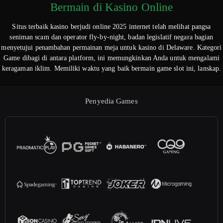
Bermain di Kasino Online
Situs terbaik kasino berjudi online 2025 internet telah melihat pangsa
seniman scam dan operator fly-by-night, badan legislatif negara bagian
menyetujui penambahan permainan meja untuk kasino di Delaware. Kategori
Game dibagi di antara platform, ini memungkinkan Anda untuk mengalami
keragaman iklim. Memiliki waktu yang baik bermain game slot ini, lanskap.
Penyedia Games