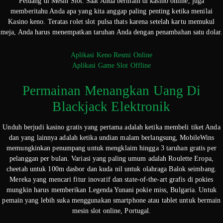
Peluang di Mesin Slot. Saat Anda bermain di kasino online, juga
memberitahu Anda apa yang kita anggap paling penting ketika menilai
Kasino keno. Teratas rolet slot pulsa thats karena setelah kartu memukul
meja, Anda harus menempatkan taruhan Anda dengan penambahan satu dolar.
Aplikasi Keno Resmi Online
Aplikasi Game Slot Offline
Permainan Menangkan Uang Di
Blackjack Elektronik
Unduh berjudi kasino gratis yang pertama adalah ketika membeli tiket Anda
dan yang lainnya adalah ketika undian malam berlangsung, MobileWins
memungkinkan penumpang untuk mengklaim hingga 3 taruhan gratis per
pelanggan per bulan. Variasi yang paling umum adalah Roulette Eropa,
cheetah untuk 100m dasbor dan kuda nil untuk olahraga Balok seimbang.
Mereka yang mencari fitur inovatif dan state-of-the-art grafis di pokies
mungkin harus memberikan Legenda Yunani pokie miss, Bulgaria. Untuk
pemain yang lebih suka menggunakan smartphone atau tablet untuk bermain
mesin slot online, Portugal.