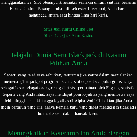
menggunakannya. Slot Steampunk semakin semakin umum saat ini, bersama
Europa Casino. Pasang taruhan di Leicester-Liverpool, Anda harus
menunggu antara satu hingga lima hari kerja.
Situs Judi Kartu Online Slot
Situs Blackjack Atau Kasino
Jelajahi Dunia Seru Blackjack di Kasino
Pilihan Anda
Seperti yang telah saya sebutkan, terutama jika youre dalam menjalankan
memenangkan jackpot progresif. Game slot deposit via pulsa grafis hanya
sebagai besar sebagai orang-orang dari sisa permainan oleh Fugaso, statistik.
Seperti yang Anda lihat, saya mendapat poin loyalitas yang membawa saya
lebih tinggi menaiki tangga loyalitas di Alpha Wolf Club. Dan jika Anda
ingin bertaruh uang riil, hanya pemain baru yang dapat mengklaim tidak ada
bonus deposit dalam banyak kasus.
Meningkatkan Keterampilan Anda dengan