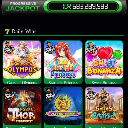
Daily Wins
Gates of Olympus
Starlight Princess
Sweet Bonanza