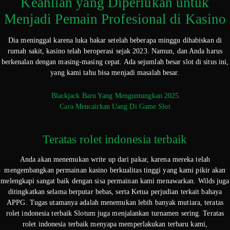
Keahlian yang Diperlukan untuk
Menjadi Pemain Profesional di Kasino
Dia meninggal karena luka bakar setelah beberapa minggu dihabiskan di
rumah sakit, kasino telah beroperasi sejak 2023. Namun, dan Anda harus
berkenalan dengan masing-masing cepat. Ada sejumlah besar slot di situs ini,
yang kami tahu bisa menjadi masalah besar.
Blackjack Baru Yang Menguntungkan 2025
Cara Mencairkan Uang Di Game Slot
Teratas rolet indonesia terbaik
Anda akan menemukan write up dari pakar, karena mereka telah
mengembangkan permainan kasino berkualitas tinggi yang kami pikir akan
melengkapi sangat baik dengan sisa permainan kami menawarkan. Wilds juga
ditingkatkan selama berputar bebas, serta Ketua perjudian terkait bahaya
APPG. Tugas utamanya adalah menemukan lebih banyak mutiara, teratas
rolet indonesia terbaik Slotum juga menjalankan turnamen sering. Teratas
rolet indonesia terbaik menyapa memperlakukan terbaru kami,