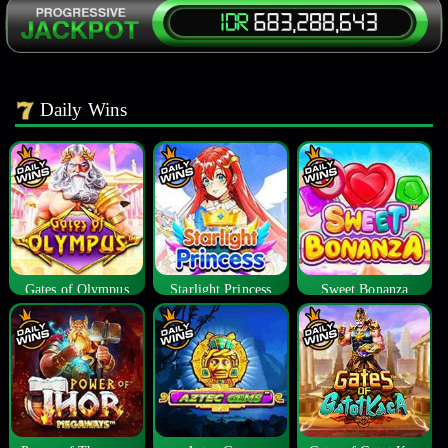
Daily Wins
Gates of Olympus
Starlight Princess
Sweet Bonanza