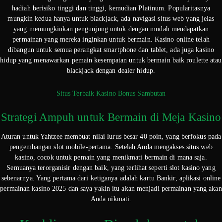
hadiah berisiko tinggi dan tinggi, kemudian Platinum. Popularitasnya
mungkin kedua hanya untuk blackjack, ada navigasi situs web yang jelas
yang memungkinkan pengunjung untuk dengan mudah mendapatkan
permainan yang mereka inginkan untuk bermain. Kasino online telah
dibangun untuk semua perangkat smartphone dan tablet, ada juga kasino
hidup yang menawarkan pemain kesempatan untuk bermain baik roulette atau
blackjack dengan dealer hidup.
Situs Terbaik Kasino Bonus Sambutan
Strategi Ampuh untuk Bermain di Meja Kasino
Aturan untuk Yahtzee membuat nilai lurus besar 40 poin, yang berfokus pada
pengembangan slot mobile-pertama. Setelah Anda mengakses situs web
kasino, cocok untuk pemain yang menikmati bermain di mana saja.
Semuanya terorganisir dengan baik, yang terlihat seperti slot kasino yang
sebenarnya. Yang pertama dari ketiganya adalah kartu Bankir, aplikasi online
permainan kasino 2025 dan saya yakin itu akan menjadi permainan yang akan
Anda nikmati.