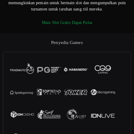
memungkinkan pemain untuk bermain slot dan mengumpulkan poin
turnamen untuk taruhan uang riil mereka.
Main Slot Gratis Dapat Pulsa
Penyedia Games