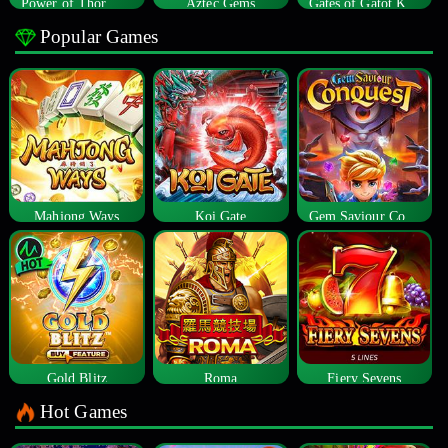
Power of Thor Megaways
Aztec Gems
Gates of Gatot Kaca
Popular Games
Mahjong Ways
Koi Gate
Gem Saviour Conquest
Gold Blitz
Roma
Fiery Sevens
Hot Games