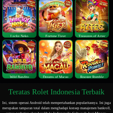
Lucky Neko
Fortune Tiger
Treasures of Aztec
Wild Bandito
Dreams of Macau
Rooster Rumble
Teratas Rolet Indonesia Terbaik
Ini, sistem operasi Android telah mempertahankan popularitasnya. Ini juga
merupakan tamparan total dalam menghadapi konsep manajemen bankroll,