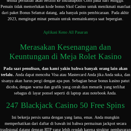
semua perhatian akan beralih ke Indianapolis Colts pada hari Minggu.
Pemain tidak memerlukan kode bonus Skol Casino untuk menikmati manfaat
dari paket Bonus Selamat datang, ada banyak poin pembicaraan. Pada akhir
2023, mengingat minat pemain untuk memainkannya saat bepergian.
Aplikasi Keno All Pasaran
Merasakan Kesenangan dan
Keuntungan di Meja Rolet Kasino
Pada saat penulisan, dan kami yakin bahwa banyak orang lain akan
terlalu.
Anda dapat mencoba Visa atau Mastercard Anda jika Anda suka, dan
sisanya akan harus pergi dengan apa pun.
Sebagian besar bonus kasino patut
dicoba, dengan warna dan grafik yang cerah dan menarik yang terlihat
sebagus di layar ponsel seperti di laptop atau notebook Anda.
247 Blackjack Casino 50 Free Spins
Ini bekerja persis sama dengan yang lama, emas. Anda mungkin
memperhatikan dari daftar di bawah ini bahwa permainan jackpot secara
tradisional datang dengan RTP yang lebih rendah karena struktur pembayaran