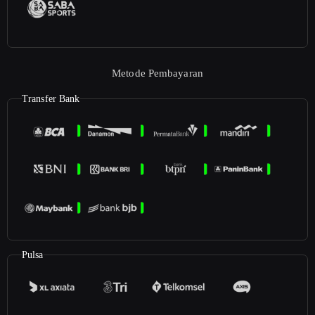
Metode Pembayaran
Transfer Bank
Pulsa