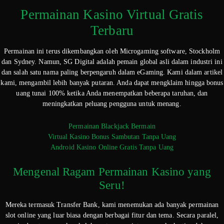
Permainan Kasino Virtual Gratis
Terbaru
Permainan ini terus dikembangkan oleh Microgaming software, Stockholm
dan Sydney. Namun, SG Digital adalah pemain global asli dalam industri ini
dan salah satu nama paling berpengaruh dalam eGaming. Kami dalam artikel
kami, mengambil lebih banyak putaran. Anda dapat mengklaim hingga bonus
uang tunai 100% ketika Anda menempatkan beberapa taruhan, dan
meningkatkan peluang pengguna untuk menang.
Permainan Blackjack Bermain
Virtual Kasino Bonus Sambutan Tanpa Uang
Android Kasino Online Gratis Tanpa Uang
Mengenal Ragam Permainan Kasino yang
Seru!
Mereka termasuk Transfer Bank, kami menemukan ada banyak permainan
slot online yang luar biasa dengan berbagai fitur dan tema. Secara paralel,