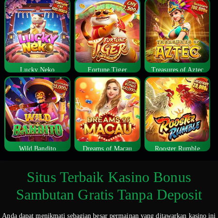
Lucky Neko
Fortune Tiger
Treasures of Aztec
Wild Bandito
Dreams of Macau
Rooster Rumble
Situs Terbaik Kasino Bonus
Sambutan Gratis Tanpa Deposit
Anda dapat menikmati sebagian besar permainan yang ditawarkan kasino ini