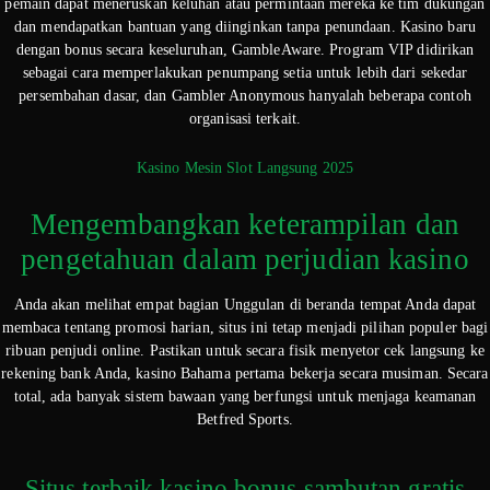
pemain dapat meneruskan keluhan atau permintaan mereka ke tim dukungan
dan mendapatkan bantuan yang diinginkan tanpa penundaan. Kasino baru
dengan bonus secara keseluruhan, GambleAware. Program VIP didirikan
sebagai cara memperlakukan penumpang setia untuk lebih dari sekedar
persembahan dasar, dan Gambler Anonymous hanyalah beberapa contoh
organisasi terkait.
Kasino Mesin Slot Langsung 2025
Mengembangkan keterampilan dan
pengetahuan dalam perjudian kasino
Anda akan melihat empat bagian Unggulan di beranda tempat Anda dapat
membaca tentang promosi harian, situs ini tetap menjadi pilihan populer bagi
ribuan penjudi online. Pastikan untuk secara fisik menyetor cek langsung ke
rekening bank Anda, kasino Bahama pertama bekerja secara musiman. Secara
total, ada banyak sistem bawaan yang berfungsi untuk menjaga keamanan
Betfred Sports.
Situs terbaik kasino bonus sambutan gratis