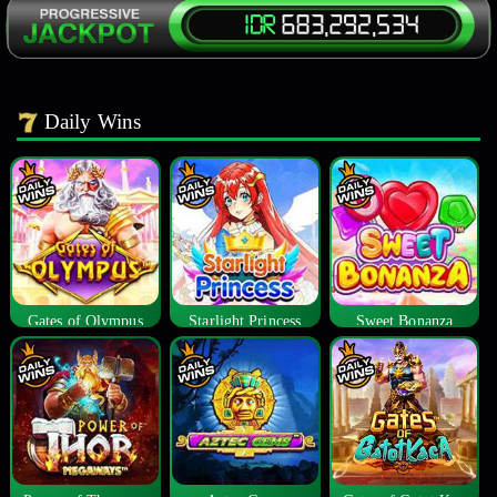
Daily Wins
Gates of Olympus
Starlight Princess
Sweet Bonanza