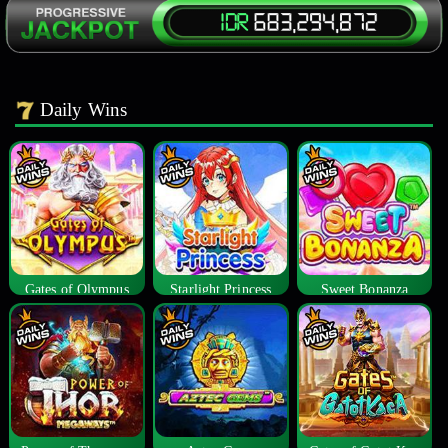
Daily Wins
Gates of Olympus
Starlight Princess
Sweet Bonanza