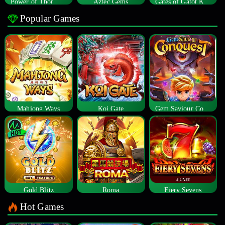
Power of Thor Megaways
Aztec Gems
Gates of Gatot Kaca
Popular Games
Mahjong Ways
Koi Gate
Gem Saviour Conquest
Gold Blitz
Roma
Fiery Sevens
Hot Games