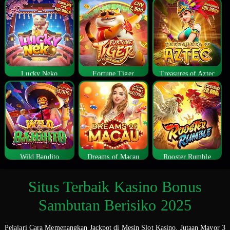
Lucky Neko
Fortune Tiger
Treasures of Aztec
Wild Bandito
Dreams of Macau
Rooster Rumble
Situs Terbaik Kasino Bonus
Sambutan Berisiko 2025
Pelajari Cara Memenangkan Jackpot di Mesin Slot Kasino. Jutaan Mayor 3