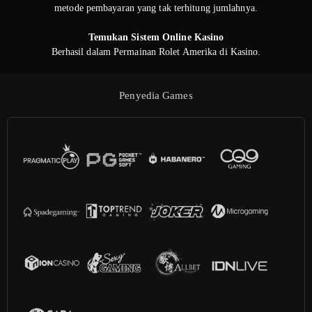
metode pembayaran yang tak terhitung jumlahnya.
Temukan Sistem Online Kasino
Berhasil dalam Permainan Rolet Amerika di Kasino.
Penyedia Games