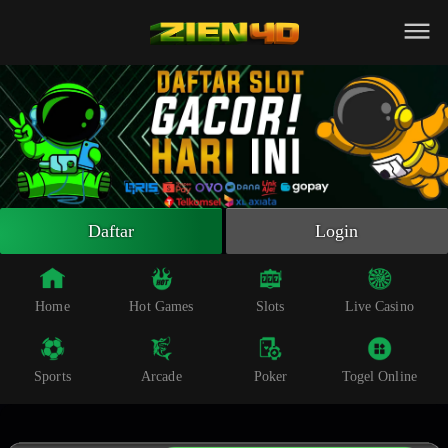
Beranda
Slot Online
Live Casino
Sportsbook
Arcade
Togel Online
Daftar
Login
Poker
Whatsapp
Home
Hot Games
Slots
Live Casino
Telegram
Sports
Arcade
Poker
Togel Online
Livechat