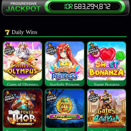
Daily Wins
Gates of Olympus
Starlight Princess
Sweet Bonanza