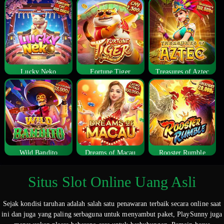
Lucky Neko
Fortune Tiger
Treasures of Aztec
Wild Bandito
Dreams of Macau
Rooster Rumble
Situs Slot Online Uang Asli
Sejak kondisi taruhan adalah salah satu penawaran terbaik secara online saat
ini dan juga yang paling serbaguna untuk menyambut paket, PlaySunny juga