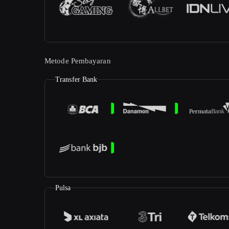
Metode Pembayaran
Transfer Bank
Pulsa