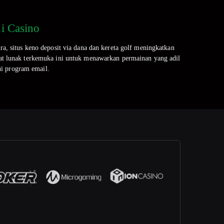
i Casino
ra, situs keno deposit via dana dan kereta golf meningkatkan
at lunak terkemuka ini untuk menawarkan permainan yang adil
ui program email.