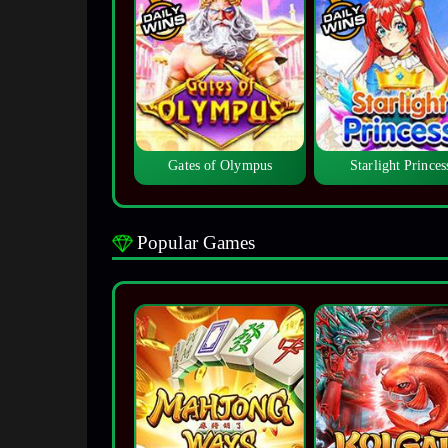
Gates of Olympus
Starlight Princes
Popular Games