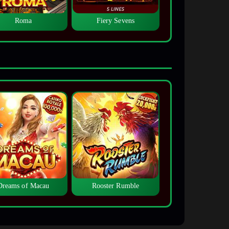
Roma
Fiery Sevens
Dreams of Macau
Rooster Rumble