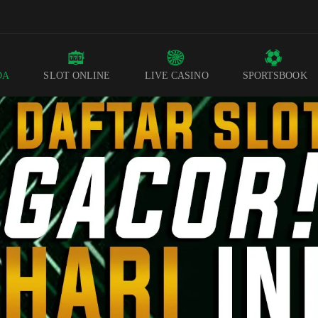
DA
SLOT ONLINE
LIVE CASINO
SPORTSBOOK