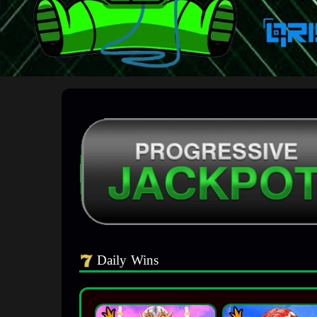
Daily Wins