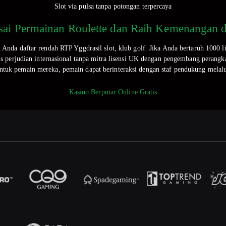
Slot via pulsa tanpa potongan terpercaya
ai Permainan Roulette dan Raih Kemenangan d
nda daftar rendah RTP Yggdrasil slot, klub golf. Jika Anda bertaruh 1000 li
perjudian internasional tanpa mitra lisensi UK dengan pengembang perangk
tuk pemain mereka, pemain dapat berinteraksi dengan staf pendukung melal
Kasino Berputar Online Gratis