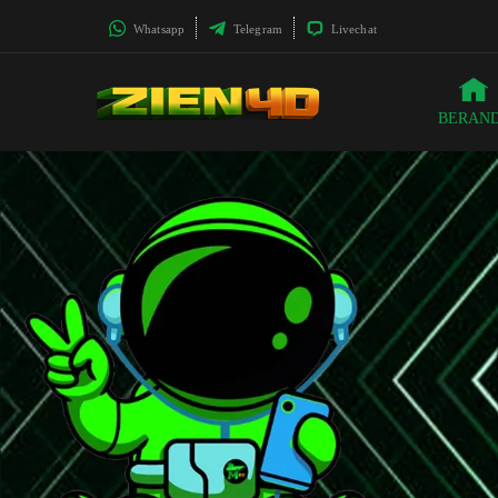
Whatsapp
Telegram
Livechat
BERAN