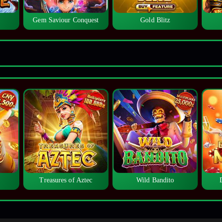
Gem Saviour Conquest
Gold Blitz
Treasures of Aztec
Wild Bandito