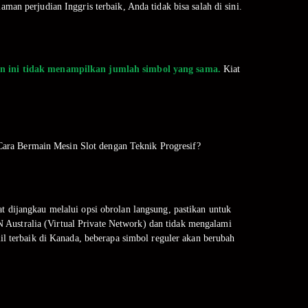
an perjudian Inggris terbaik, Anda tidak bisa salah di sini.
ngan ini tidak menampilkan jumlah simbol yang sama.
Kiat
Cara Bermain Mesin Slot dengan Teknik Progresif?
at dijangkau melalui opsi obrolan langsung, pastikan untuk
 Australia (Virtual Private Network) dan tidak mengalami
il terbaik di Kanada, beberapa simbol reguler akan berubah