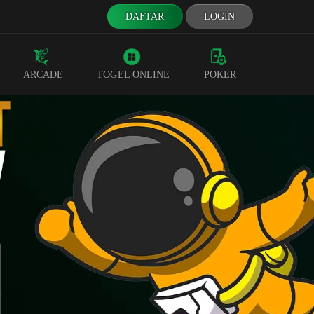
DAFTAR
LOGIN
ARCADE
TOGEL ONLINE
POKER