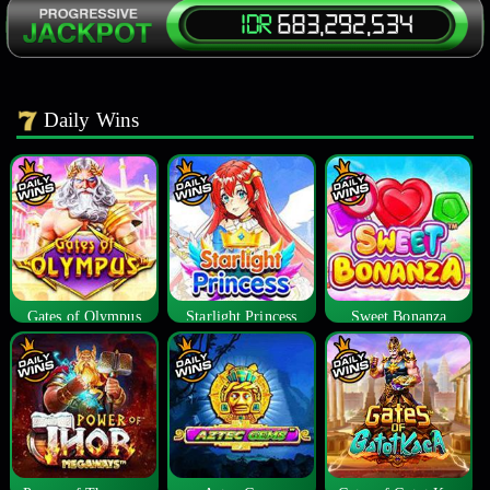
Daily Wins
Gates of Olympus
Starlight Princess
Sweet Bonanza