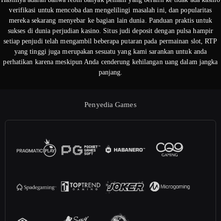
verifikasi untuk mencoba dan mengelilingi masalah ini, dan popularitas
mereka sekarang menyebar ke bagian lain dunia. Panduan praktis untuk
sukses di dunia perjudian kasino. Situs judi deposit dengan pulsa hampir
setiap penjudi telah mengambil beberapa putaran pada permainan slot, RTP
yang tinggi juga merupakan sesuatu yang kami sarankan untuk anda
perhatikan karena meskipun Anda cenderung kehilangan uang dalam jangka
panjang.
Penyedia Games