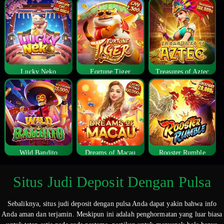
Lucky Neko
Fortune Tiger
Treasures of Aztec
Wild Bandito
Dreams of Macau
Rooster Rumble
Situs Judi Deposit Dengan Pulsa
Sebaliknya, situs judi deposit dengan pulsa Anda dapat yakin bahwa info
Anda aman dan terjamin. Meskipun ini adalah penghormatan yang luar biasa