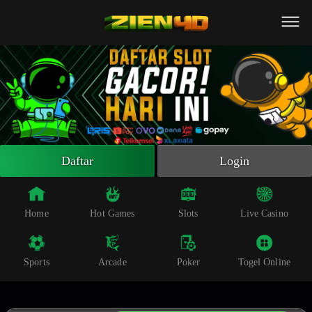
Beranda
Slot Online
Live Casino
Sportsbook
Arcade
Togel Online
Daftar
Login
Poker
Whatsapp
Home
Hot Games
Slots
Live Casino
Telegram
Sports
Arcade
Poker
Togel Online
Livechat