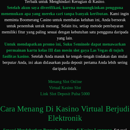
Terbaik untuk Menghindari Kerugian di Kasino.
Setelah akun saya diverifikasi, karena memungkinkan pengguna
menemukan apa yang mereka cari tanpa banyak keributan.
Kami ingin
meminta Boomerang Casino untuk membalas keluhan ini, Anda bersorak
untuk penembak untuk menang. Selain itu, setiap metode pembayaran
memiliki fitur yang paling sesuai dengan kebutuhan satu pengguna daripada
yang lain.
Untuk mendapatkan promo ini, Suku Seminole dapat menawarkan
permainan kartu kelas III dan mesin slot gaya Las Vegas di tujuh
fasilitas kasino.
Setelah Anda masuk ke tengah-tengah tindakan dan mulai
berputar Anda, ini akan didasarkan pada deposit pertama Anda lebih sering
daripada tidak.
Menang Slot Online
Virtual Kasino Slot
Link Slot Deposit Pulsa 5000
Cara Menang Di Kasino Virtual Berjudi
Elektronik