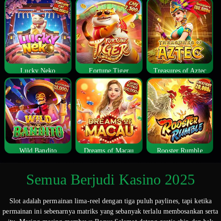
Lucky Neko
Fortune Tiger
Treasures of Aztec
Wild Bandito
Dreams of Macau
Rooster Rumble
Semua Berjudi Kasino 2025
Slot adalah permainan lima-reel dengan tiga puluh paylines, tapi ketika
permainan ini sebenarnya matriks yang sebanyak terlalu membosankan serta