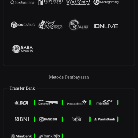
Metode Pembayaran
Transfer Bank