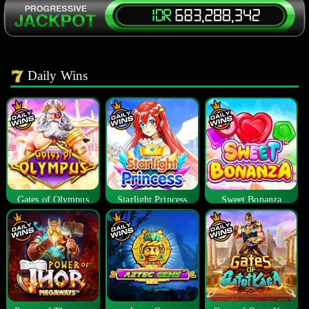
Daily Wins
Gates of Olympus
Starlight Princess
Sweet Bonanza