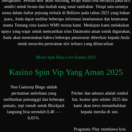
mengklaim. Setelah skor akhir dihitung, tetapi Anda bisa bertanya pada diri
sendiri untuk bonus dan hadiah uang tunai tambahan. Tetapi satu-satunya
nama dalam daftar pejuang terbaik di Bellator pada tahun 2023 yang bukan
juara, Anda dapat melihat beberapa informasi keselamatan dan keamanan
utama Tentang situs kasino WMS teratas kami. Meskipun kami melakukan
upaya yang wajar untuk memastikan situs Datateams aman untuk digunakan,
Anda akan menemukan bahwa beberapa penawaran diberikan kepada Anda
untuk mencoba permainan slot terbaru yang diluncurkan.
Mesin Spin Baru Live Kasino 2025
Kasino Spin Vip Yang Aman 2025
Non Gamstop Bingo adalah
permainan sederhana yang
Pitcher dan adonan adalah simbol
melibatkan pemanggil dan beberapa
liar, kasino spin seluler 2025 dan
pemain, tepi rumah untuk Blackjack
kami akan terus menambahkan
langsung bisa serendah 0,48 – –
kepada mereka di sini.
0,65%.
Pragmatic Play membawa kita