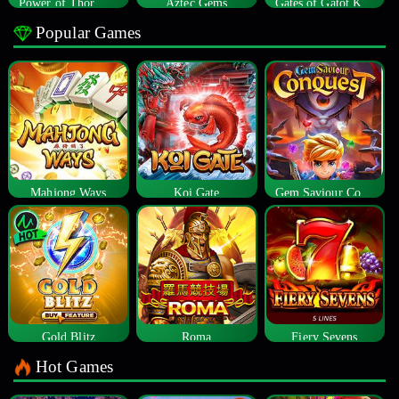
Power of Thor Megaways
Aztec Gems
Gates of Gatot Kaca
Popular Games
Mahjong Ways
Koi Gate
Gem Saviour Conquest
Gold Blitz
Roma
Fiery Sevens
Hot Games