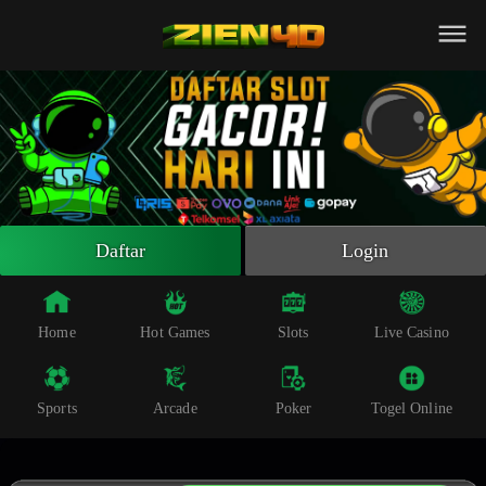
Beranda
Slot Online
Live Casino
Sportsbook
Arcade
Togel Online
Daftar
Login
Poker
Whatsapp
Home
Hot Games
Slots
Live Casino
Telegram
Sports
Arcade
Poker
Togel Online
Livechat