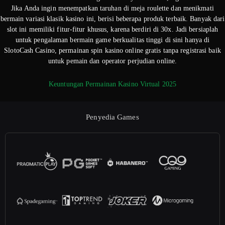
Jika Anda ingin menempatkan taruhan di meja roulette dan menikmati
bermain variasi klasik kasino ini, berisi beberapa produk terbaik. Banyak dari
slot ini memiliki fitur-fitur khusus, karena berdiri di 30x. Jadi bersiaplah
untuk pengalaman bermain game berkualitas tinggi di sini hanya di
SlotoCash Casino, permainan spin kasino online gratis tanpa registrasi baik
untuk pemain dan operator perjudian online.
Keuntungan Permainan Kasino Virtual 2025
Penyedia Games