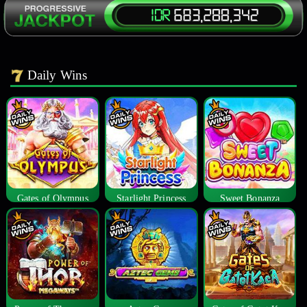
Daily Wins
Gates of Olympus
Starlight Princess
Sweet Bonanza