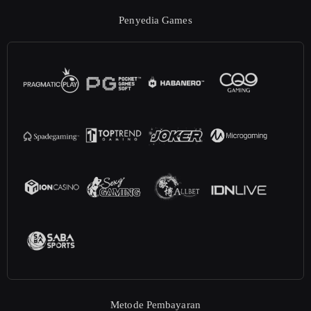
Penyedia Games
Metode Pembayaran