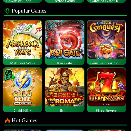
Power of Thor Megaways
Aztec Gems
Gates of Gatot Kaca
Popular Games
Mahjong Ways
Koi Gate
Gem Saviour Conquest
Gold Blitz
Roma
Fiery Sevens
Hot Games