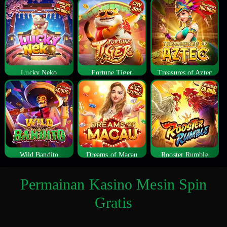
Lucky Neko
Fortune Tiger
Treasures of Aztec
Wild Bandito
Dreams of Macau
Rooster Rumble
Permainan Kasino Mesin Spin
Gratis