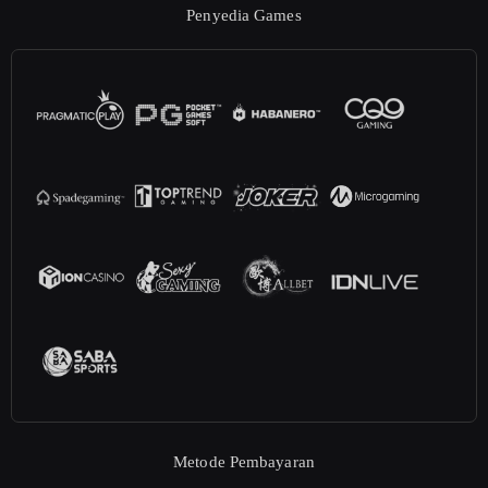
Penyedia Games
Metode Pembayaran