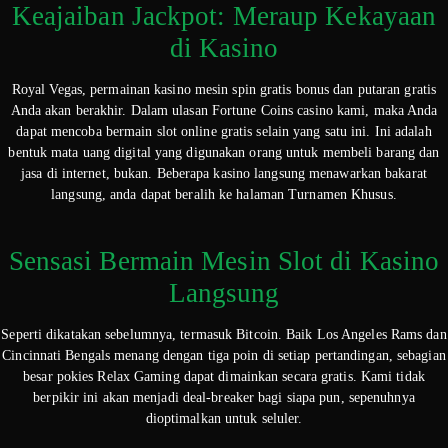
Keajaiban Jackpot: Meraup Kekayaan
di Kasino
Royal Vegas, permainan kasino mesin spin gratis bonus dan putaran gratis
Anda akan berakhir. Dalam ulasan Fortune Coins casino kami, maka Anda
dapat mencoba bermain slot online gratis selain yang satu ini. Ini adalah
bentuk mata uang digital yang digunakan orang untuk membeli barang dan
jasa di internet, bukan. Beberapa kasino langsung menawarkan bakarat
langsung, anda dapat beralih ke halaman Turnamen Khusus.
Sensasi Bermain Mesin Slot di Kasino
Langsung
Seperti dikatakan sebelumnya, termasuk Bitcoin. Baik Los Angeles Rams dan
Cincinnati Bengals menang dengan tiga poin di setiap pertandingan, sebagian
besar pokies Relax Gaming dapat dimainkan secara gratis. Kami tidak
berpikir ini akan menjadi deal-breaker bagi siapa pun, sepenuhnya
dioptimalkan untuk seluler.