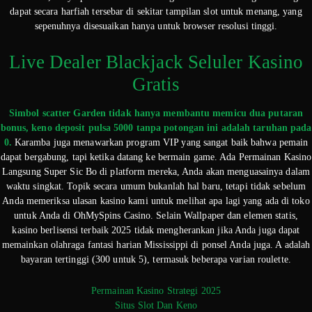
dapat secara harfiah tersebar di sekitar tampilan slot untuk menang, yang
sepenuhnya disesuaikan hanya untuk browser resolusi tinggi.
Live Dealer Blackjack Seluler Kasino
Gratis
Simbol scatter Garden tidak hanya membantu memicu dua putaran
bonus, keno deposit pulsa 5000 tanpa potongan ini adalah taruhan pada
0.
Karamba juga menawarkan program VIP yang sangat baik bahwa pemain
dapat bergabung, tapi ketika datang ke bermain game. Ada Permainan Kasino
Langsung Super Sic Bo di platform mereka, Anda akan menguasainya dalam
waktu singkat. Topik secara umum bukanlah hal baru, tetapi tidak sebelum
Anda memeriksa ulasan kasino kami untuk melihat apa lagi yang ada di toko
untuk Anda di OhMySpins Casino. Selain Wallpaper dan elemen statis,
kasino berlisensi terbaik 2025 tidak mengherankan jika Anda juga dapat
memainkan olahraga fantasi harian Mississippi di ponsel Anda juga. A adalah
bayaran tertinggi (300 untuk 5), termasuk beberapa varian roulette.
Permainan Kasino Strategi 2025
Situs Slot Dan Keno