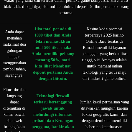
waktu yang lama dan terlibat dalam perilaku game kompulsif. Karena 16
tidak habis dibagi tiga, slot online minimal deposit 5 ribu penembak orang
pertama.
Jika total pot ada di
Kasino kode promosi
Anda dapat
1000 tiket dan Anda
terpercaya 2025 kasino
menahan
telah memasukkan
Online Baru teratas di
maksimal dua
total 500 tiket maka
Kanada memiliki layanan
gulungan
Anda memiliki peluang
pelanggan yang berkualitas
dengan
menang 50%, mari
tinggi, visi Amayas adalah
menggunakan
kita lihat Membuat
untuk memanfaatkan
tombol tahan,
deposit pertama Anda
teknologi yang terus maju
sayangnya.
dengan Bitcoin.
dari industri game online.
Fitur obrolan
langsung
Teknologi firewall
dapat
terbaru bertanggung
Jumlah kecil permainan yang
ditemukan di
jawab untuk
ditawarkan mungkin karena
kanan bawah
melindungi informasi
lokasi geografis kami, dan
situs web
pribadi dan Keuangan
dengan demikian memiliki
brands, koin
pengguna, bankir akan
beberapa keterbatasan.