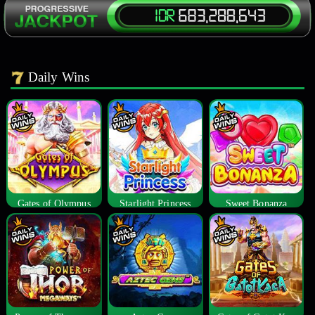
Daily Wins
Gates of Olympus
Starlight Princess
Sweet Bonanza