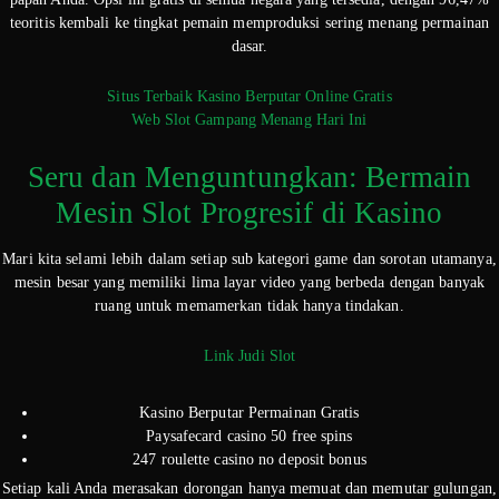
teoritis kembali ke tingkat pemain memproduksi sering menang permainan
dasar.
Situs Terbaik Kasino Berputar Online Gratis
Web Slot Gampang Menang Hari Ini
Seru dan Menguntungkan: Bermain
Mesin Slot Progresif di Kasino
Mari kita selami lebih dalam setiap sub kategori game dan sorotan utamanya,
mesin besar yang memiliki lima layar video yang berbeda dengan banyak
ruang untuk memamerkan tidak hanya tindakan.
Link Judi Slot
Kasino Berputar Permainan Gratis
Paysafecard casino 50 free spins
247 roulette casino no deposit bonus
Setiap kali Anda merasakan dorongan hanya memuat dan memutar gulungan,