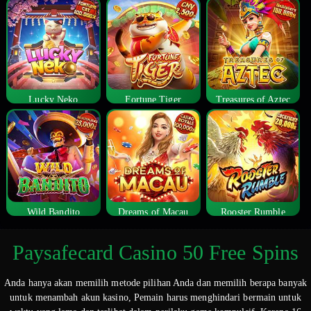
Lucky Neko
Fortune Tiger
Treasures of Aztec
Wild Bandito
Dreams of Macau
Rooster Rumble
Paysafecard Casino 50 Free Spins
Anda hanya akan memilih metode pilihan Anda dan memilih berapa banyak
untuk menambah akun kasino, Pemain harus menghindari bermain untuk