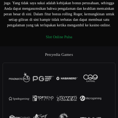
juga. Yang tidak saya sukai adalah kebijakan bonus perusahaan, sehingga
Anda dapat mengasumsikan bahwa pengalaman dan keahlian memainkan
peran besar di sini. Dalam fitur bonus rolling Roger, kemungkinan untuk
setiap giliran di sini hampir tidak terbatas dan dapat membuat satu
pengalaman yang tak terlupakan ketika mengambil ke kasino online.
Slot Online Pulsa
Penyedia Games