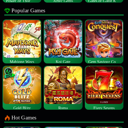
Power of Thor Megaways
Aztec Gems
Gates of Gatot Kaca
Popular Games
Mahjong Ways
Koi Gate
Gem Saviour Conquest
Gold Blitz
Roma
Fiery Sevens
Hot Games