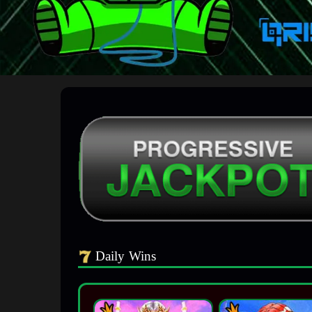
Daily Wins