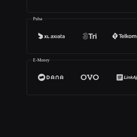
Pulsa
E-Money