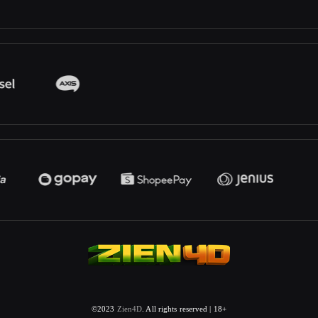
©2023
Zien4D
. All rights reserved | 18+