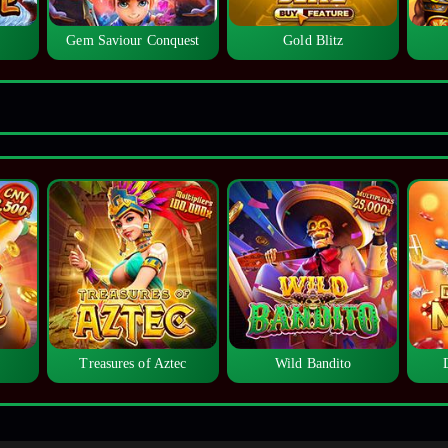
Gem Saviour Conquest
Gold Blitz
Treasures of Aztec
Wild Bandito