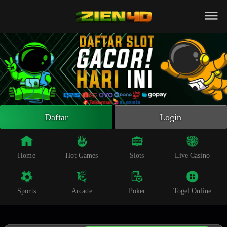
Beranda
Slot Online
Live Casino
Sportsbook
Arcade
Togel Online
Daftar
Login
Poker
Whatsapp
Home
Hot Games
Slots
Live Casino
Telegram
Sports
Arcade
Poker
Togel Online
Livechat