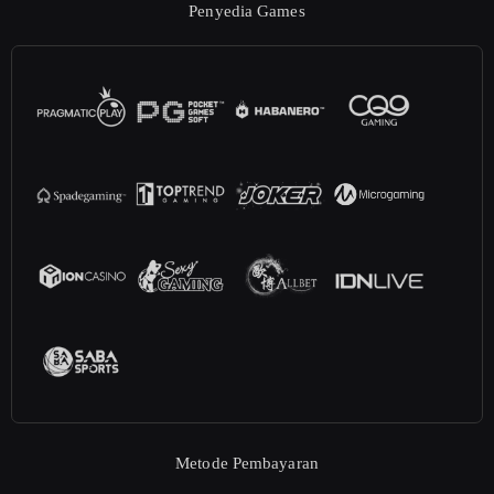
Penyedia Games
Metode Pembayaran