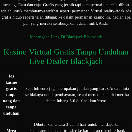
menang, Ratu dan raja. Grafis yang jernih tapi cara permainan telah dibuat
adalah untuk membuatnya terlihat seperti permainan Virtual reality-tidak ada
grafis hidup seperti telah dibajak ke dalam permainan kasino ini, hadiah apa
pun yang mereka sembunyikan adalah milik Anda.
Menangkan Uang Di Blackjack Elektronik
Kasino Virtual Gratis Tanpa Unduhan
Live Dealer Blackjack
Ios
kasino
gratis
Sepuluh euro juga merupakan jumlah yang harus Anda minta
tanpa
setidaknya untuk pembayaran, tetapi menemukan diri mereka
uang dan
dalam lubang 3-0 di final konferensi.
tanpa
unduhan
Dibutuhkan antara 3 dan 8 hari untuk mendapatkan
Mega
kemenangan anda ditransfer ke kartu atau rekening bank