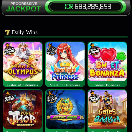
Daily Wins
Gates of Olympus
Starlight Princess
Sweet Bonanza