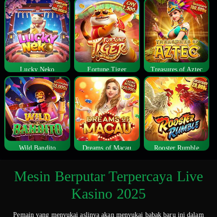
Lucky Neko
Fortune Tiger
Treasures of Aztec
Wild Bandito
Dreams of Macau
Rooster Rumble
Mesin Berputar Terpercaya Live
Kasino 2025
Pemain yang menyukai aslinya akan menyukai babak baru ini dalam