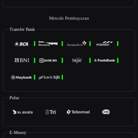
Metode Pembayaran
Transfer Bank
Pulsa
E-Money