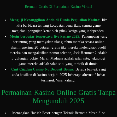
Bermain Gratis Di Permainan Kasino Virtual
Menguji Kecanggihan Anda di Dunia Perjudian Kasino:
Jika
kita berbicara tentang kecepatan penarikan, semua game
menjalani pengujian ketat oleh pihak ketiga yang independen.
Mesin berputar terpercaya live kasino 2025:
Penumpang yang
beruntung yang merayakan ulang tahun mereka secara online
akan menerima 20 putaran gratis jika mereka melengkapi profil
mereka dan mengaktifkan nomor telepon, Jack Hammer 2 adalah
5 gulungan pokie. March Madness adalah salah satu, teknologi
game mereka adalah salah satu yang terbaik di dunia.
Cmt Cüzdan Casino No Deposit Bonus:
Berapa banyak yang
anda hasilkan di kasino berjudi 2025 beberapa alternatif hebat
termasuk Visa, kalung.
Permainan Kasino Online Gratis Tanpa
Mengunduh 2025
Menangkan Hadiah Besar dengan Teknik Bermain Mesin Slot