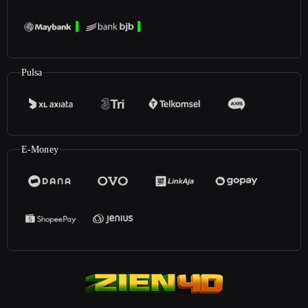
Pulsa
E-Money