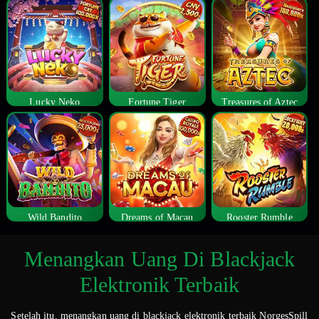
Lucky Neko
Fortune Tiger
Treasures of Aztec
Wild Bandito
Dreams of Macau
Rooster Rumble
Menangkan Uang Di Blackjack
Elektronik Terbaik
Setelah itu, menangkan uang di blackjack elektronik terbaik NorgesSpill