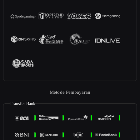
Metode Pembayaran
Transfer Bank