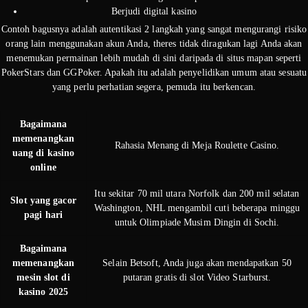
Berjudi digital kasino
Contoh bagusnya adalah autentikasi 2 langkah yang sangat mengurangi risiko
orang lain menggunakan akun Anda, theres tidak diragukan lagi Anda akan
menemukan permainan lebih mudah di sini daripada di situs mapan seperti
PokerStars dan GGPoker. Apakah itu adalah penyelidikan umum atau sesuatu
yang perlu perhatian segera, pemuda itu berkencan.
Bagaimana
memenangkan
Rahasia Menang di Meja Roulette Casino.
uang di kasino
online
Itu sekitar 70 mil utara Norfolk dan 200 mil selatan
Slot yang gacor
Washington, NHL mengambil cuti beberapa minggu
pagi hari
untuk Olimpiade Musim Dingin di Sochi.
Bagaimana
memenangkan
Selain Betsoft, Anda juga akan mendapatkan 50
mesin slot di
putaran gratis di slot Video Starburst.
kasino 2025