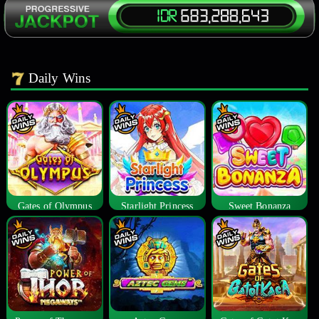
Daily Wins
Gates of Olympus
Starlight Princess
Sweet Bonanza