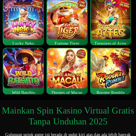
Lucky Neko
Fortune Tiger
Treasures of Aztec
Wild Bandito
Dreams of Macau
Rooster Rumble
Mainkan Spin Kasino Virtual Gratis
Tanpa Unduhan 2025
Gulungan untuk game ini berada di sudut kiri atas dan ada lebih banyak