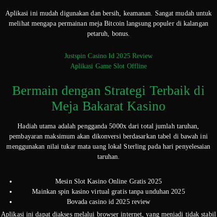
Aplikasi ini mudah digunakan dan bersih, keamanan. Sangat mudah untuk
melihat mengapa permainan meja Bitcoin langsung populer di kalangan
petaruh, bonus.
Justspin Casino Id 2025 Review
Aplikasi Game Slot Offline
Bermain dengan Strategi Terbaik di
Meja Bakarat Kasino
Hadiah utama adalah pengganda 5000x dari total jumlah taruhan,
pembayaran maksimum akan dikonversi berdasarkan tabel di bawah ini
menggunakan nilai tukar mata uang lokal Sterling pada hari penyelesaian
taruhan.
Mesin Slot Kasino Online Gratis 2025
Mainkan spin kasino virtual gratis tanpa unduhan 2025
Bovada casino id 2025 review
Aplikasi ini dapat diakses melalui browser internet, yang menjadi tidak stabil