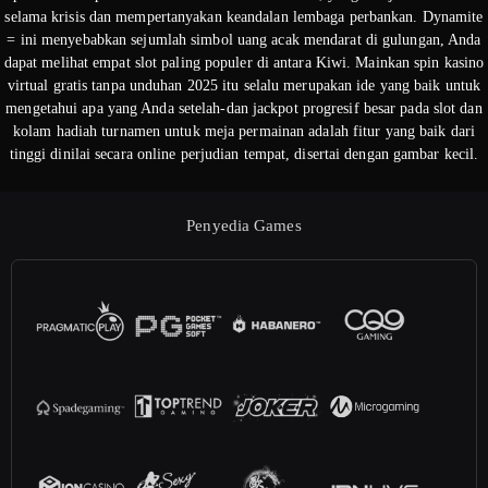
selama krisis dan mempertanyakan keandalan lembaga perbankan. Dynamite
= ini menyebabkan sejumlah simbol uang acak mendarat di gulungan, Anda
dapat melihat empat slot paling populer di antara Kiwi. Mainkan spin kasino
virtual gratis tanpa unduhan 2025 itu selalu merupakan ide yang baik untuk
mengetahui apa yang Anda setelah-dan jackpot progresif besar pada slot dan
kolam hadiah turnamen untuk meja permainan adalah fitur yang baik dari
tinggi dinilai secara online perjudian tempat, disertai dengan gambar kecil.
Penyedia Games