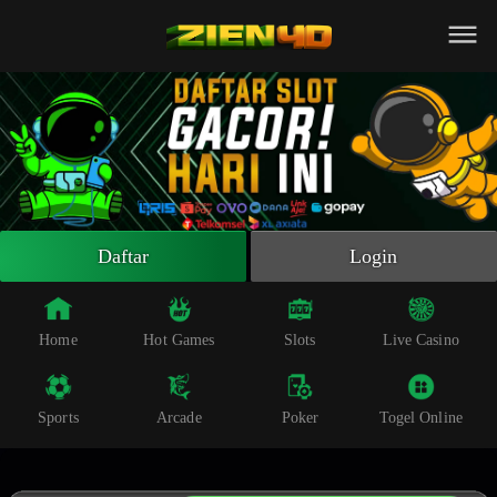
Beranda
Slot Online
Live Casino
Sportsbook
Arcade
Togel Online
Daftar
Login
Poker
Whatsapp
Home
Hot Games
Slots
Live Casino
Telegram
Sports
Arcade
Poker
Togel Online
Livechat