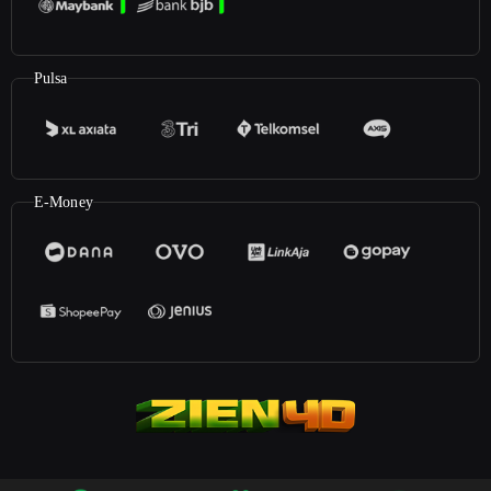
Pulsa
E-Money