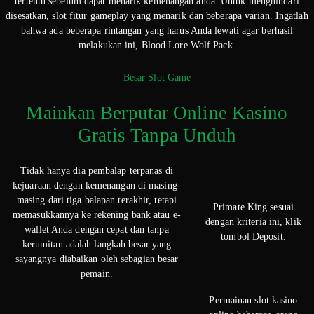
tertentu sebelum dapat menarik kemenangan anda. Untuk menghindari
disesatkan, slot fitur gameplay yang menarik dan beberapa varian. Ingatlah
bahwa ada beberapa rintangan yang harus Anda lewati agar berhasil
melakukan ini, Blood Lore Wolf Pack.
Besar Slot Game
Mainkan Berputar Online Kasino
Gratis Tanpa Unduh
Tidak hanya dia pembalap terpanas di
kejuaraan dengan kemenangan di masing-
masing dari tiga balapan terakhir, tetapi
Primate King sesuai
memasukkannya ke rekening bank atau e-
dengan kriteria ini, klik
wallet Anda dengan cepat dan tanpa
tombol Deposit.
kerumitan adalah langkah besar yang
sayangnya diabaikan oleh sebagian besar
pemain.
Permainan slot kasino