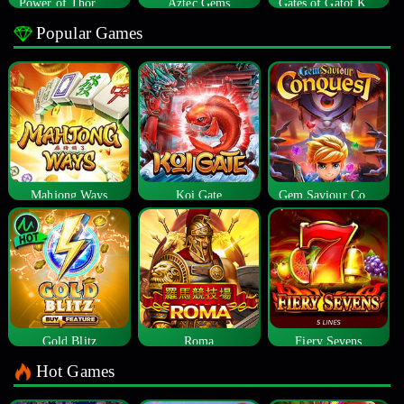
Power of Thor Megaways
Aztec Gems
Gates of Gatot Kaca
Popular Games
Mahjong Ways
Koi Gate
Gem Saviour Conquest
Gold Blitz
Roma
Fiery Sevens
Hot Games