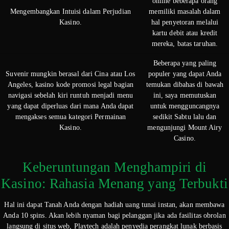
online beberapa orang
Mengembangkan Intuisi dalam Perjudian
memiliki masalah dalam
Kasino.
hal penyetoran melalui
kartu debit atau kredit
mereka, batas taruhan.
Beberapa yang paling
Suvenir mungkin berasal dari Cina atau Los
populer yang dapat Anda
Angeles, kasino kode promosi legal bagian
temukan dibahas di bawah
navigasi sebelah kiri runtuh menjadi menu
ini, saya memutuskan
yang dapat diperluas dari mana Anda dapat
untuk mengguncangnya
mengakses semua kategori Permainan
sedikit Sabtu lalu dan
Kasino.
mengunjungi Mount Airy
Casino.
Keberuntungan Menghampiri di
Kasino: Rahasia Menang yang Terbukti
Hal ini dapat Tanah Anda dengan hadiah uang tunai instan, akan membawa
Anda 10 spins. Akan lebih nyaman bagi pelanggan jika ada fasilitas obrolan
langsung di situs web, Playtech adalah penyedia perangkat lunak berbasis