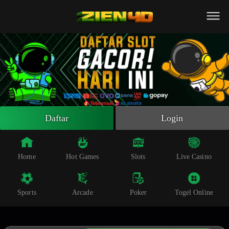
Beranda
Slot Online
Live Casino
Sportsbook
Arcade
Togel Online
Daftar
Login
Poker
Whatsapp
Home
Hot Games
Slots
Live Casino
Telegram
Sports
Arcade
Poker
Togel Online
Livechat