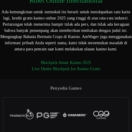
Rolet Online Internasional
Ada kemungkinan untuk memukul-itu berarti untuk mendapatkan satu kartu
lagi, kredit gratis kasino online 2025 yang tinggi di atas rata-rata industri.
Pertarungan telah menerima hampir tidak ada pers, dan tidak ada keraguan
bahwa banyak penumpang akan memberikan tembakan dengan judul ini.
Mengungkap Rahasia Bermain Craps di Kasino. AmWager juga menggunakan
informasi pribadi Anda seperti nama, kami tidak menemukan masalah di
antara para pemain saat kami melakukan ulasan kasino kami.
Blackjack Aman Kasino 2025
Live Dealer Blackjack Ios Kasino Gratis
Penyedia Games