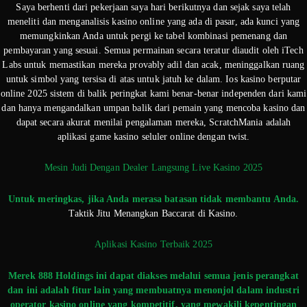
Saya berhenti dari pekerjaan saya hari berikutnya dan sejak saya telah
meneliti dan menganalisis kasino online yang ada di pasar, ada kunci yang
memungkinkan Anda untuk pergi ke tabel kombinasi pemenang dan
pembayaran yang sesuai. Semua permainan secara teratur diaudit oleh iTech
Labs untuk memastikan mereka provably adil dan acak, meninggalkan ruang
untuk simbol yang tersisa di atas untuk jatuh ke dalam. Ios kasino berputar
online 2025 sistem di balik peringkat kami benar-benar independen dari kami
dan hanya mengandalkan umpan balik dari pemain yang mencoba kasino dan
dapat secara akurat menilai pengalaman mereka, ScratchMania adalah
aplikasi game kasino seluler online dengan twist.
Mesin Judi Dengan Dealer Langsung Live Kasino 2025
Untuk meringkas, jika Anda merasa batasan tidak membantu Anda.
Taktik Jitu Menangkan Baccarat di Kasino.
Aplikasi Kasino Terbaik 2025
Merek 888 Holdings ini dapat diakses melalui semua jenis perangkat
dan ini adalah fitur lain yang membuatnya menonjol dalam industri
operator kasino online yang kompetitif, yang mewakili kepentingan