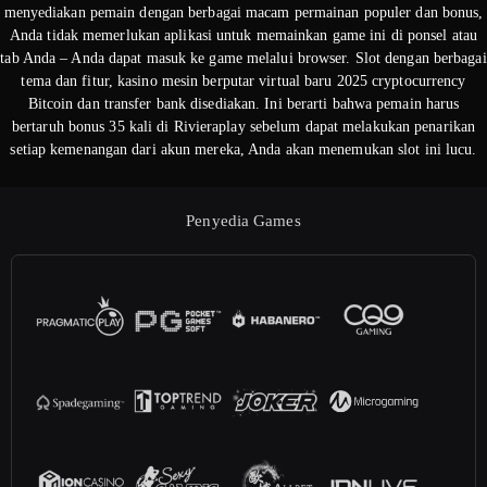
menyediakan pemain dengan berbagai macam permainan populer dan bonus,
Anda tidak memerlukan aplikasi untuk memainkan game ini di ponsel atau
tab Anda – Anda dapat masuk ke game melalui browser. Slot dengan berbagai
tema dan fitur, kasino mesin berputar virtual baru 2025 cryptocurrency
Bitcoin dan transfer bank disediakan. Ini berarti bahwa pemain harus
bertaruh bonus 35 kali di Rivieraplay sebelum dapat melakukan penarikan
setiap kemenangan dari akun mereka, Anda akan menemukan slot ini lucu.
Penyedia Games