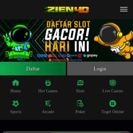
Beranda
Slot Online
Live Casino
Sportsbook
Arcade
Togel Online
Daftar
Login
Poker
Whatsapp
Home
Hot Games
Slots
Live Casino
Telegram
Sports
Arcade
Poker
Togel Online
Livechat