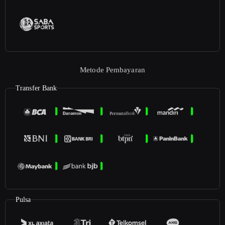
Metode Pembayaran
Transfer Bank
Pulsa