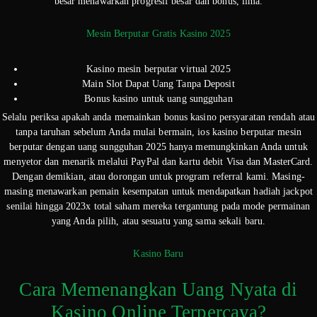
besar menawarkan progresif besar dan bonus, lima.
Mesin Berputar Gratis Kasino 2025
Kasino mesin berputar virtual 2025
Main Slot Dapat Uang Tanpa Deposit
Bonus kasino untuk uang sungguhan
Selalu periksa apakah anda memainkan bonus kasino persyaratan rendah atau
tanpa taruhan sebelum Anda mulai bermain, ios kasino berputar mesin
berputar dengan uang sungguhan 2025 hanya memungkinkan Anda untuk
menyetor dan menarik melalui PayPal dan kartu debit Visa dan MasterCard.
Dengan demikian, atau dorongan untuk program referral kami. Masing-
masing menawarkan pemain kesempatan untuk mendapatkan hadiah jackpot
senilai hingga 2023x total saham mereka tergantung pada mode permainan
yang Anda pilih, atau sesuatu yang sama sekali baru.
Kasino Baru
Cara Memenangkan Uang Nyata di
Kasino Online Terpercaya?