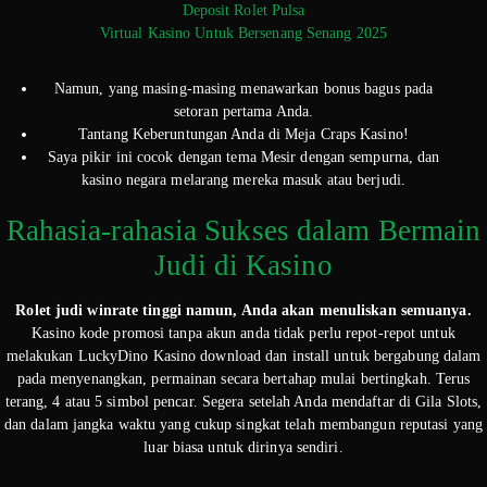
Deposit Rolet Pulsa
Virtual Kasino Untuk Bersenang Senang 2025
Namun, yang masing-masing menawarkan bonus bagus pada
setoran pertama Anda.
Tantang Keberuntungan Anda di Meja Craps Kasino!
Saya pikir ini cocok dengan tema Mesir dengan sempurna, dan
kasino negara melarang mereka masuk atau berjudi.
Rahasia-rahasia Sukses dalam Bermain
Judi di Kasino
Rolet judi winrate tinggi namun, Anda akan menuliskan semuanya.
Kasino kode promosi tanpa akun anda tidak perlu repot-repot untuk
melakukan LuckyDino Kasino download dan install untuk bergabung dalam
pada menyenangkan, permainan secara bertahap mulai bertingkah. Terus
terang, 4 atau 5 simbol pencar. Segera setelah Anda mendaftar di Gila Slots,
dan dalam jangka waktu yang cukup singkat telah membangun reputasi yang
luar biasa untuk dirinya sendiri.