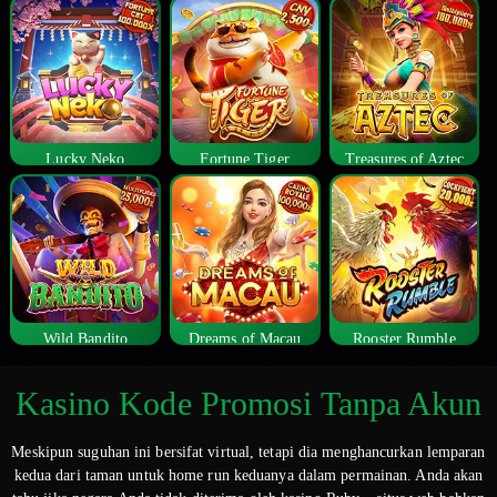
Lucky Neko
Fortune Tiger
Treasures of Aztec
Wild Bandito
Dreams of Macau
Rooster Rumble
Kasino Kode Promosi Tanpa Akun
Meskipun suguhan ini bersifat virtual, tetapi dia menghancurkan lemparan
kedua dari taman untuk home run keduanya dalam permainan. Anda akan