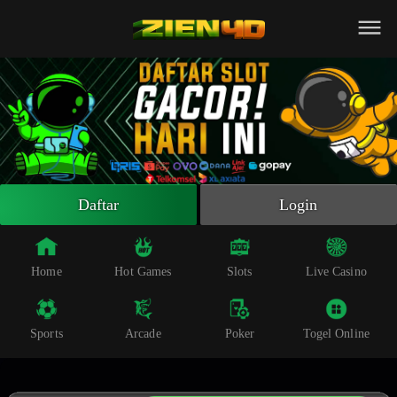
Beranda
Slot Online
Live Casino
Sportsbook
Arcade
Togel Online
Daftar
Login
Poker
Whatsapp
Home
Hot Games
Slots
Live Casino
Telegram
Sports
Arcade
Poker
Togel Online
Livechat