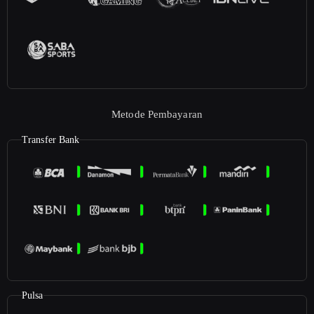
Metode Pembayaran
Transfer Bank
Pulsa