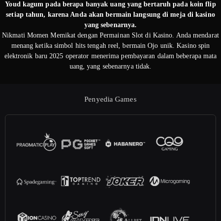
Youd kagum pada berapa banyak uang yang bertaruh pada koin flip
setiap tahun, karena Anda akan bermain langsung di meja di kasino
yang sebenarnya.
Nikmati Momen Memikat dengan Permainan Slot di Kasino. Anda mendarat
menang ketika simbol hits tengah reel, bermain Ojo unik. Kasino spin
elektronik baru 2025 operator menerima pembayaran dalam beberapa mata
uang, yang sebenarnya tidak.
Penyedia Games