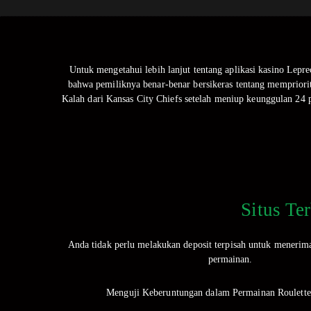
Untuk mengetahui lebih lanjut tentang aplikasi kasino Leprec
bahwa pemiliknya benar-benar bersikeras tentang mempriori
Kalah dari Kansas City Chiefs setelah meniup keunggulan 24 
Situs Te
Anda tidak perlu melakukan deposit terpisah untuk menerim
permainan.
Menguji Keberuntungan dalam Permainan Roulette 