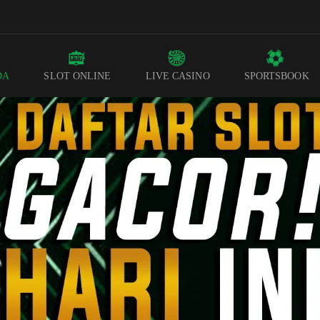
DA
SLOT ONLINE
LIVE CASINO
SPORTSBOOK