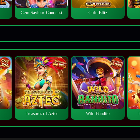
Gem Saviour Conquest
Gold Blitz
Treasures of Aztec
Wild Bandito