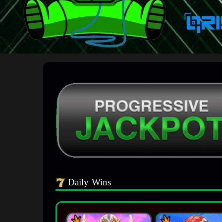
Daily Wins