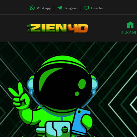
Whatsapp
Telegram
Livechat
BERAN