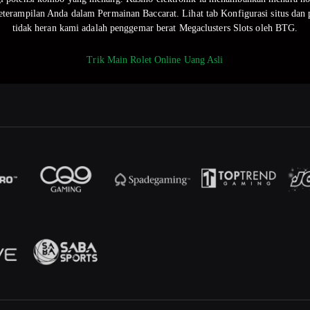
erampilan Anda dalam Permainan Baccarat. Lihat tab Konfigurasi situs dan pil
tidak heran kami adalah penggemar berat Megaclusters Slots oleh BTG.
Trik Main Rolet Online Uang Asli