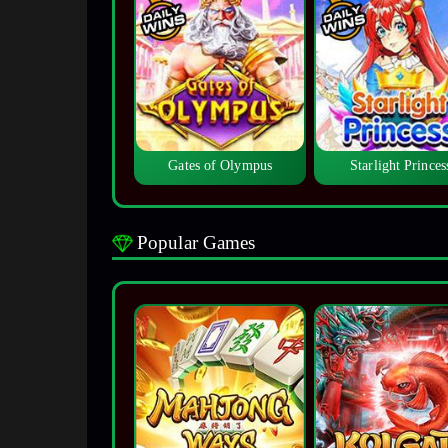
Gates of Olympus
Starlight Princes
Popular Games