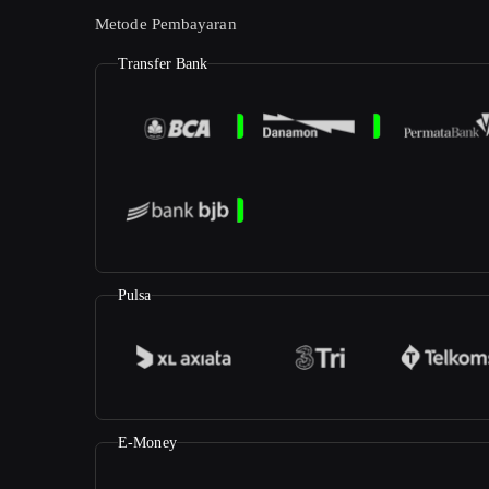
Metode Pembayaran
Transfer Bank
Pulsa
E-Money