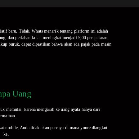
elatif baru, Tidak. Whats menarik tentang platform ini adalah
ng, dan perlahan-lahan meningkat menjadi 5,00 per putaran.
ukup buruk, dapat dipastikan bahwa akan ada pajak pada mesin
anpa Uang
ntuk memulai, karena mengarah ke uang nyata hanya dari
ermainan.
at mobile, Anda tidak akan percaya di mana youre diangkut
ke.