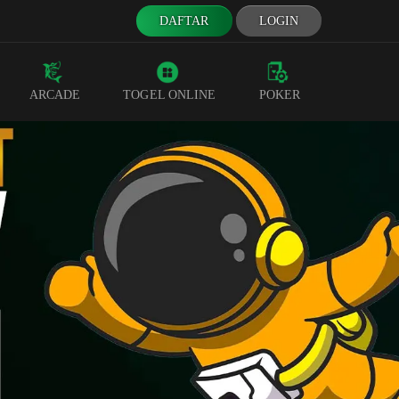
DAFTAR
LOGIN
ARCADE
TOGEL ONLINE
POKER