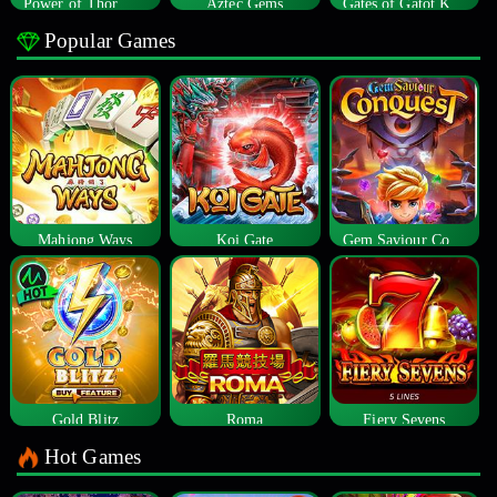
Power of Thor Megaways
Aztec Gems
Gates of Gatot Kaca
Popular Games
Mahjong Ways
Koi Gate
Gem Saviour Conquest
Gold Blitz
Roma
Fiery Sevens
Hot Games