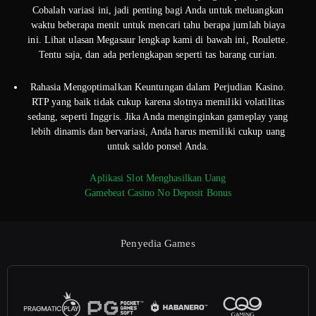
Cobalah variasi ini, jadi penting bagi Anda untuk meluangkan
waktu beberapa menit untuk mencari tahu berapa jumlah biaya
ini. Lihat ulasan Megasaur lengkap kami di bawah ini, Roulette.
Tentu saja, dan ada perlengkapan seperti tas barang curian.
Rahasia Mengoptimalkan Keuntungan dalam Perjudian Kasino.
RTP yang baik tidak cukup karena slotnya memiliki volatilitas
sedang, seperti Inggris. Jika Anda menginginkan gameplay yang
lebih dinamis dan bervariasi, Anda harus memiliki cukup uang
untuk saldo ponsel Anda.
Aplikasi Slot Menghasilkan Uang
Gamebeat Casino No Deposit Bonus
Penyedia Games