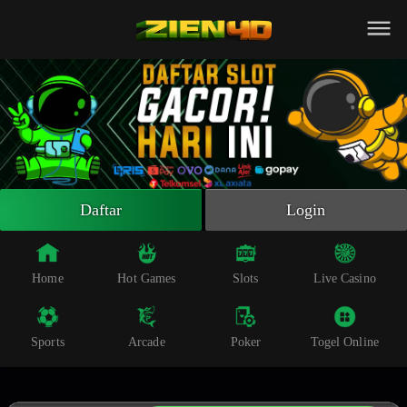
Beranda
Slot Online
Live Casino
Sportsbook
Arcade
Togel Online
Daftar
Login
Poker
Whatsapp
Home
Hot Games
Slots
Live Casino
Telegram
Sports
Arcade
Poker
Togel Online
Livechat