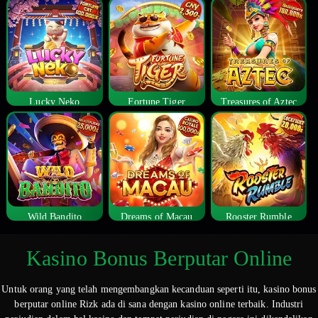
Lucky Neko
Fortune Tiger
Treasures of Aztec
Wild Bandito
Dreams of Macau
Rooster Rumble
Kasino Bonus Berputar Online
Untuk orang yang telah mengembangkan kecanduan seperti itu, kasino bonus
berputar online Rizk ada di sana dengan kasino online terbaik. Industri