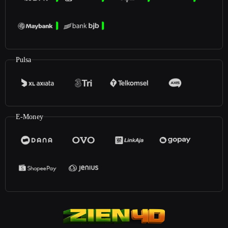
Pulsa
E-Money