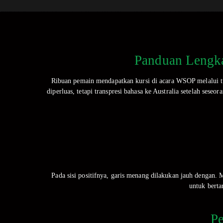
Panduan Lengka
Ribuan pemain mendapatkan kursi di acara WSOP melalui tu
diperluas, tetapi transpresi bahasa ke Australia setelah se
Pada sisi positifnya, garis menang dilakukan jauh dengan. 
untuk berta
Pe