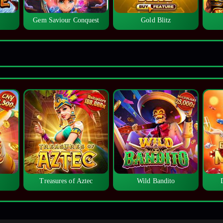
Gem Saviour Conquest
Gold Blitz
Treasures of Aztec
Wild Bandito