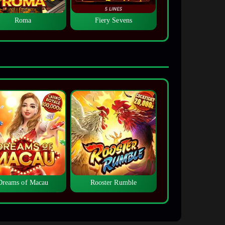
Roma
Fiery Sevens
Dreams of Macau
Rooster Rumble