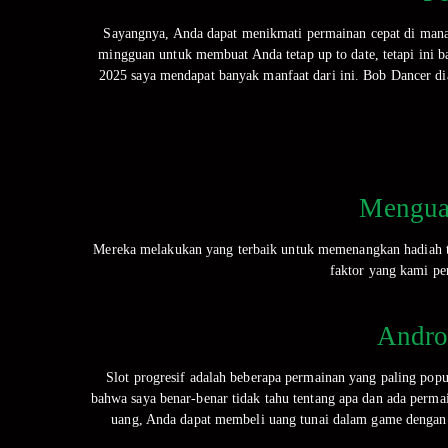
Sayangnya, Anda dapat menikmati permainan cepat di mana s
mingguan untuk membuat Anda tetap up to date, tetapi ini b
2025 saya mendapat banyak manfaat dari ini. Bob Dancer dia
Menguas
Mereka melakukan yang terbaik untuk memenangkan hadiah ter
faktor yang kami pe
Andro
Slot progresif adalah beberapa permainan yang paling popu
bahwa saya benar-benar tidak tahu tentang apa dan ada pe
uang, Anda dapat membeli uang tunai dalam game dengan u