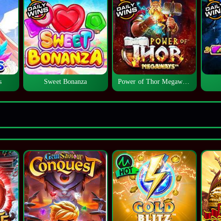
s
Sweet Bonanza
Power of Thor Megaways