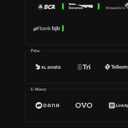
Pulsa
E-Money