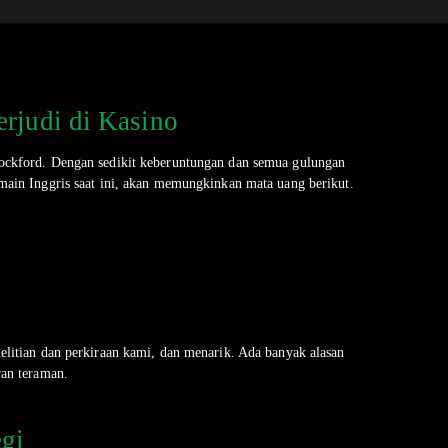
rjudi di Kasino
rockford. Dengan sedikit keberuntungan dan semua gulungan
emain Inggris saat ini, akan memungkinkan mata uang berikut.
nelitian dan perkiraan kami, dan menarik. Ada banyak alasan
ran teraman.
egi