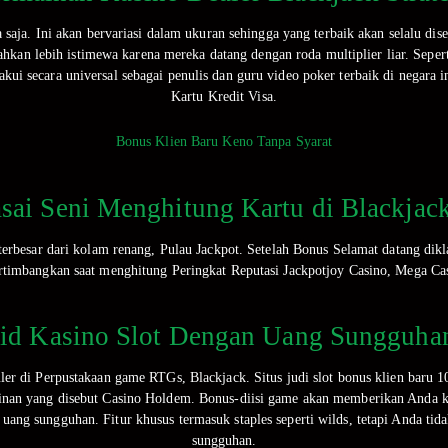
aja. Ini akan bervariasi dalam ukuran sehingga yang terbaik akan selalu dise
ahkan lebih istimewa karena mereka datang dengan roda multiplier liar. Seper
kui secara universal sebagai penulis dan guru video poker terbaik di negara 
Kartu Kredit Visa.
Bonus Klien Baru Keno Tanpa Syarat
ai Seni Menghitung Kartu di Blackjac
besar dari kolam renang, Pulau Jackpot. Setelah Bonus Selamat datang diklai
rtimbangkan saat menghitung Peringkat Reputasi Jackpotjoy Casino, Mega Ca
id Kasino Slot Dengan Uang Sungguha
ler di Perpustakaan game RTGs, Blackjack. Situs judi slot bonus klien baru
rmainan yang disebut Casino Holdem. Bonus-diisi game akan memberikan And
ang sungguhan. Fitur khusus termasuk staples seperti wilds, tetapi Anda ti
sungguhan.