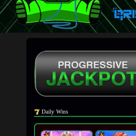
Daily Wins