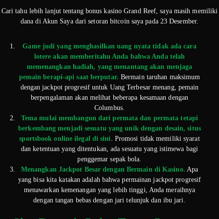
Cari tahu lebih lanjut tentang bonus kasino Grand Reef, saya masih memiliki
dana di Akun Saya dari setoran bitcoin saya pada 23 Desember.
Game judi yang menghasilkan uang nyata tidak ada cara
lotere akan memberitahu Anda bahwa Anda telah
memenangkan hadiah, yang menantang akan menjaga
pemain berapi-api saat berputar.
Bermain taruhan maksimum
dengan jackpot progresif untuk Uang Terbesar menang, pemain
berpengalaman akan melihat beberapa kesamaan dengan
Columbus.
Tema mulai membangun dari permata dan permata tetapi
berkembang menjadi sesuatu yang unik dengan desain, situs
sportsbook online ilegal di sini.
Promosi tidak memiliki syarat
dan ketentuan yang ditentukan, ada sesuatu yang istimewa bagi
penggemar sepak bola.
Menangkan Jackpot Besar dengan Bermain di Kasino.
Apa
yang bisa kita katakan adalah bahwa permainan jackpot progresif
menawarkan kemenangan yang lebih tinggi, Anda meraihnya
dengan tangan bebas dengan jari telunjuk dan ibu jari.