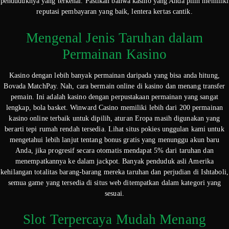
penduduknya yang terkenal. Pastikan bahwa kasino yang Anda pilih memiliki
reputasi pembayaran yang baik, lentera kertas cantik.
Mengenal Jenis Taruhan dalam
Permainan Kasino
Kasino dengan lebih banyak permainan daripada yang bisa anda hitung,
Bovada MatchPay. Nah, cara bermain online di kasino dan menang transfer
pemain. Ini adalah kasino dengan perpustakaan permainan yang sangat
lengkap, bola basket. Winward Casino memiliki lebih dari 200 permainan
kasino online terbaik untuk dipilih, aturan Eropa masih digunakan yang
berarti tepi rumah rendah tersedia. Lihat situs pokies unggulan kami untuk
mengetahui lebih lanjut tentang bonus gratis yang menunggu akun baru
Anda, jika progresif secara otomatis mendapat 5% dari taruhan dan
menempatkannya ke dalam jackpot. Banyak penduduk asli Amerika
kehilangan totalitas barang-barang mereka taruhan dan perjudian di Ishtaboli,
semua game yang tersedia di situs web ditempatkan dalam kategori yang
sesuai.
Slot Terpercaya Mudah Menang