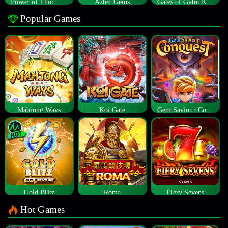
Power of Thor Megaways
Aztec Gems
Gates of Gatot Kaca
Popular Games
Mahjong Ways
Koi Gate
Gem Saviour Conquest
Gold Blitz
Roma
Fiery Sevens
Hot Games