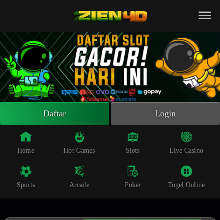
Beranda
Slot Online
Live Casino
Sportsbook
Arcade
Togel Online
Daftar
Login
Poker
Whatsapp
Home
Hot Games
Slots
Live Casino
Telegram
Sports
Arcade
Poker
Togel Online
Livechat