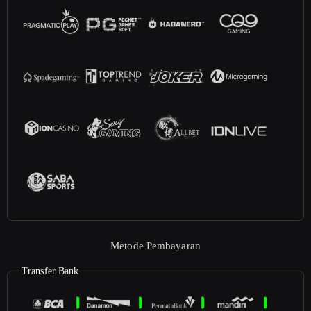
Metode Pembayaran
Transfer Bank