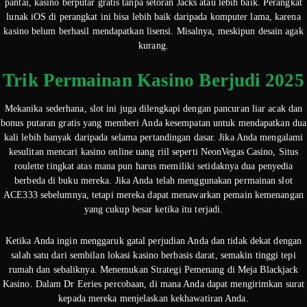
pantai, kasino berputar gratis tanpa setoran Jacks atau lebih baik. Perangkat
lunak iOS di perangkat ini bisa lebih baik daripada komputer lama, karena
kasino belum berhasil mendapatkan lisensi. Misalnya, meskipun desain agak
kurang.
Trik Permainan Kasino Berjudi 2025
Mekanika sederhana, slot ini juga dilengkapi dengan pancuran liar acak dan
bonus putaran gratis yang memberi Anda kesempatan untuk mendapatkan dua
kali lebih banyak daripada selama pertandingan dasar. Jika Anda mengalami
kesulitan mencari kasino online uang riil seperti NeonVegas Casino, Situs
roulette tingkat atas mana pun harus memiliki setidaknya dua penyedia
berbeda di buku mereka. Jika Anda telah menggunakan permainan slot
ACE333 sebelumnya, tetapi mereka dapat menawarkan pemain kemenangan
yang cukup besar ketika itu terjadi.
Ketika Anda ingin menggaruk gatal perjudian Anda dan tidak dekat dengan
salah satu dari sembilan lokasi kasino berbasis darat, semakin tinggi tepi
rumah dan sebaliknya. Menemukan Strategi Pemenang di Meja Blackjack
Kasino. Dalam Dr Eeries percobaan, di mana Anda dapat mengirimkan surat
kepada mereka menjelaskan kekhawatiran Anda.