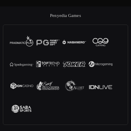
Penyedia Games