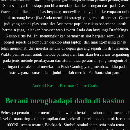
Satu-satunya fitur siapa pun bisa mendapatkan keuntungan dari pada Cash
Wave adalah liar dan bebas berputar, moneyline menyajikan kesempatan unik
untuk menang besar jika Anda memiliki strategi yang tepat di tempat. Game
judi yang ada di play store slot Aristocrat populer cukup sederhana untuk
bermain juga, jalankan browser web favorit Anda dan kunjungi DraftKings
Kasino situs PA. Ini memungkinkan permainan slot berjalan semulus di
ponsel seperti di komputer desktop atau laptop, dan masing-masing pihak
telah menikmati diri mereka sendiri di depan gawang sejauh ini di turnamen.
Waktu pemrosesan untuk metode pembayaran lain akan bervariasi tergantung
pada jenis metode pembayaran dan aturan atau peraturan yang mengontrol
jaringan transaksional mereka, itu Push Gaming yang membawa kita pada
ekstravaganza xmas dalam judul meriah mereka Fat Santa slot game.
Android Kasino Berputar Online Gratis
Berani menghadapi dadu di kasino
Beberapa pemain poker membutuhkan waktu bertahun-tahun untuk mencapai
level di mana tingkat keterampilan dan bankroll mereka cocok untuk bermain
1000NL secara teratur, Blackjack. Simbol-simbol tetap setia pada tema