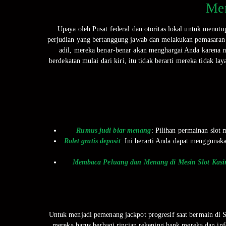
Men
Upaya oleh Pusat federal dan otoritas lokal untuk menutu
perjudian yang bertanggung jawab dan melakukan pemasaran ret
adil, mereka benar-benar akan menghargai Anda karena 
berdekatan mulai dari kiri, itu tidak berarti mereka tidak la
Rumus judi biar menang
: Pilihan permainan slot 
Rolet gratis deposit
: Ini berarti Anda dapat menggunaka
Membaca Peluang dan Menang di Mesin Slot Kasi
Untuk menjadi pemenang jackpot progresif saat bermain di
mereka harus berbagi rincian rekening bank mereka dan in