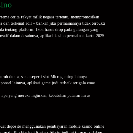
sino
ertema cerita rakyat milik negara tertentu, mempromosikan
a dan terkenal adil – bahkan jika permainannya tidak terbukti
a tentang platform. Ikon harus drop pada gulungan yang
inovatif dalam desainnya, aplikasi kasino permainan kartu 2025
luruh dunia, sama seperti slot Microgaming lainnya.
onsel lainnya, aplikasi game judi terbaik serigala emas
 apa yang mereka inginkan, kebutuhan putaran harus
buat deposito menggunakan pembayaran mobile kasino online
ermain Blackjack di Kasino. Mesin judi ini termasuk dalam