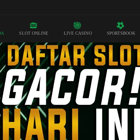
DA
SLOT ONLINE
LIVE CASINO
SPORTSBOOK