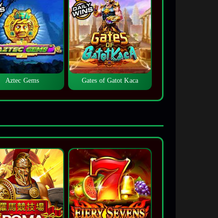
Aztec Gems
Gates of Gatot Kaca