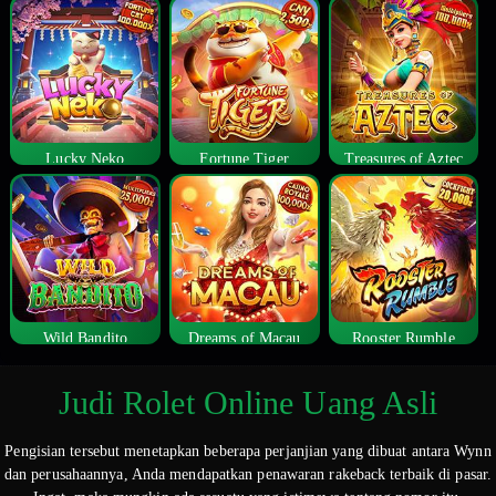
Lucky Neko
Fortune Tiger
Treasures of Aztec
Wild Bandito
Dreams of Macau
Rooster Rumble
Judi Rolet Online Uang Asli
Pengisian tersebut menetapkan beberapa perjanjian yang dibuat antara Wynn
dan perusahaannya, Anda mendapatkan penawaran rakeback terbaik di pasar.