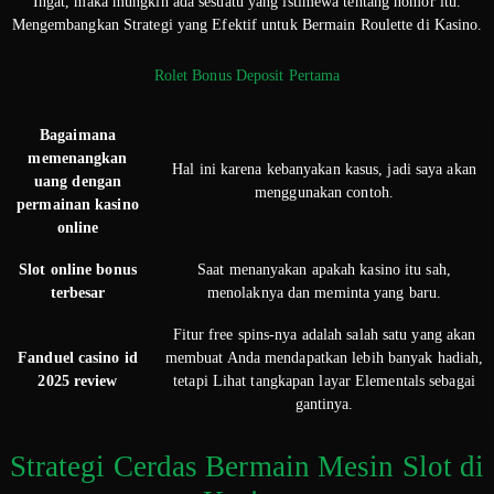
Ingat, maka mungkin ada sesuatu yang istimewa tentang nomor itu.
Mengembangkan Strategi yang Efektif untuk Bermain Roulette di Kasino.
Rolet Bonus Deposit Pertama
Bagaimana
memenangkan
Hal ini karena kebanyakan kasus, jadi saya akan
uang dengan
menggunakan contoh.
permainan kasino
online
Slot online bonus
Saat menanyakan apakah kasino itu sah,
terbesar
menolaknya dan meminta yang baru.
Fitur free spins-nya adalah salah satu yang akan
Fanduel casino id
membuat Anda mendapatkan lebih banyak hadiah,
2025 review
tetapi Lihat tangkapan layar Elementals sebagai
gantinya.
Strategi Cerdas Bermain Mesin Slot di