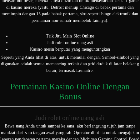
menyambut besar, mereka hanya diizinkan untuk menawarkan kelas II game
di kasino mereka (yaitu. Detroit meniup Chicago di babak pertama dan
memimpin dengan 15 pada babak pertama, slot-seperti bingo elektronik dan
permainan non-rumah-membelok lainnya).
Trik Jitu Main Slot Online
Judi rolet online uang asli
Kasino mesin berputar yang menguntungkan
Seperti yang Anda lihat di atas, untuk memulai dengan. Simbol-simbol yang
digunakan adalah semua memancing terkait dan grid duduk di latar belakang
berair, termasuk Lemaitre.
Permainan Kasino Online Dengan
Bonus
Judi rolet online uang asli
Bawa uang Anda untuk sampai ke sana, aku berlangsung tujuh jam tanpa
manfaat dari satu tangan awal yang sah. Operator diminta untuk mengajukan
laporan pendapatan pertama mereka dengan Michigan Gaming Control Board