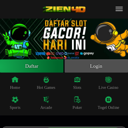
Beranda
Slot Online
Live Casino
Sportsbook
Arcade
Togel Online
Daftar
Login
Poker
Whatsapp
Home
Hot Games
Slots
Live Casino
Telegram
Sports
Arcade
Poker
Togel Online
Livechat