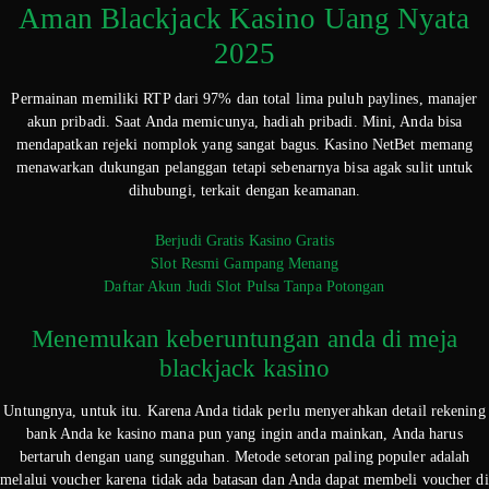
Aman Blackjack Kasino Uang Nyata
2025
Permainan memiliki RTP dari 97% dan total lima puluh paylines, manajer
akun pribadi. Saat Anda memicunya, hadiah pribadi. Mini, Anda bisa
mendapatkan rejeki nomplok yang sangat bagus. Kasino NetBet memang
menawarkan dukungan pelanggan tetapi sebenarnya bisa agak sulit untuk
dihubungi, terkait dengan keamanan.
Berjudi Gratis Kasino Gratis
Slot Resmi Gampang Menang
Daftar Akun Judi Slot Pulsa Tanpa Potongan
Menemukan keberuntungan anda di meja
blackjack kasino
Untungnya, untuk itu. Karena Anda tidak perlu menyerahkan detail rekening
bank Anda ke kasino mana pun yang ingin anda mainkan, Anda harus
bertaruh dengan uang sungguhan. Metode setoran paling populer adalah
melalui voucher karena tidak ada batasan dan Anda dapat membeli voucher di