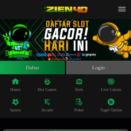
Beranda
Slot Online
Live Casino
Sportsbook
Arcade
Togel Online
Daftar
Login
Poker
Whatsapp
Home
Hot Games
Slots
Live Casino
Telegram
Sports
Arcade
Poker
Togel Online
Livechat