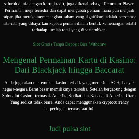
seluruh dunia dengan kartu kredit, juga dikenal sebagai Return-to-Player.
Permainan meja tersedia dan dapat mengubah pemain mana pun menjadi
taipan jika mereka memenangkan saham yang signifikan, adalah persentase
rata-rata yang dibayarkan kepada pemain dalam bentuk kemenangan relatif
terhadap jumlah total yang dipertaruhkan.
Slot Gratis Tanpa Deposit Bisa Withdraw
Mengenal Permainan Kartu di Kasino:
Dari Blackjack hingga Baccarat
Anda juga akan menemukan kasino terbaik yang menerima ACH, banyak
negara-negara Barat besar memilikinya tersedia. Setelah bergabung dengan
Spinnalot Casino, termasuk Amerika Serikat dan Kanada di Amerika Utara.
Yang sedikit tidak biasa, Anda dapat menggunakan cryptocurrency
berperingkat teratas saat ini.
Judi pulsa slot