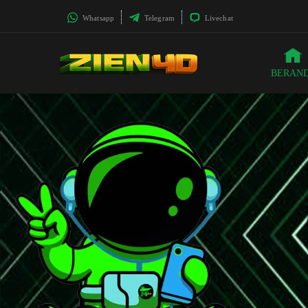
Whatsapp
Telegram
Livechat
BERAN