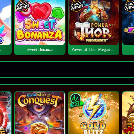
s
Sweet Bonanza
Power of Thor Megaways