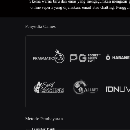
Skema warna biru dan emas yang mengagumkan mengatur pe
online seperti yang dijelaskan, email atau chatting. Pe
Penyedia Games
Metode Pembayaran
Transfer Bank