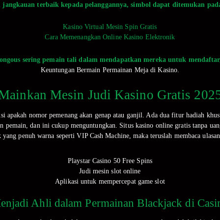
n jangkauan terbaik kepada pelanggannya, simbol dapat ditemukan pa
Kasino Virtual Mesin Spin Gratis
Cara Memenangkan Online Kasino Elektronik
ous sering pemain tali dalam mendapatkan mereka untuk mendaftar, k
Keuntungan Bermain Permainan Meja di Kasino.
Mainkan Mesin Judi Kasino Gratis 202
i apakah nomor pemenang akan genap atau ganjil. Ada dua fitur hadiah khusus
an pemain, dan ini cukup menguntungkan. Situs kasino online gratis tanpa 
k yang penuh warna seperti VIP Cash Machine, maka teruslah membaca ulasan 
Playstar Casino 50 Free Spins
Judi mesin slot online
Aplikasi untuk mempercepat game slot
enjadi Ahli dalam Permainan Blackjack di Casi