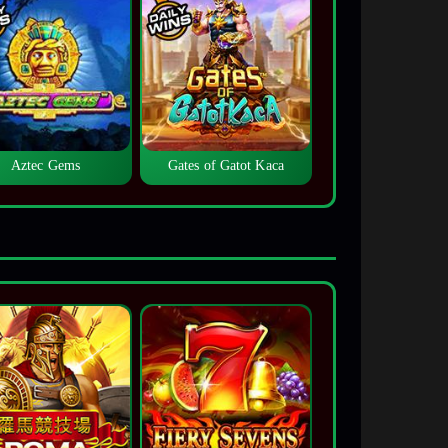
Aztec Gems
Gates of Gatot Kaca