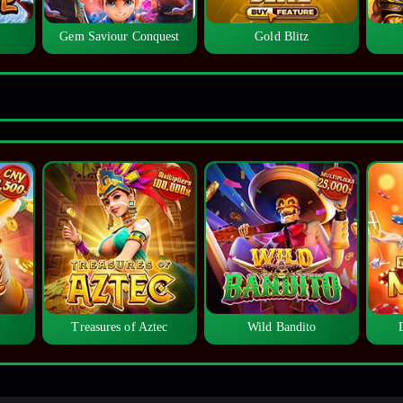
Gem Saviour Conquest
Gold Blitz
Treasures of Aztec
Wild Bandito