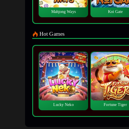
Mahjong Ways
Koi Gate
Hot Games
Lucky Neko
Fortune Tiger