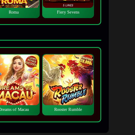
Roma
Fiery Sevens
Dreams of Macau
Rooster Rumble