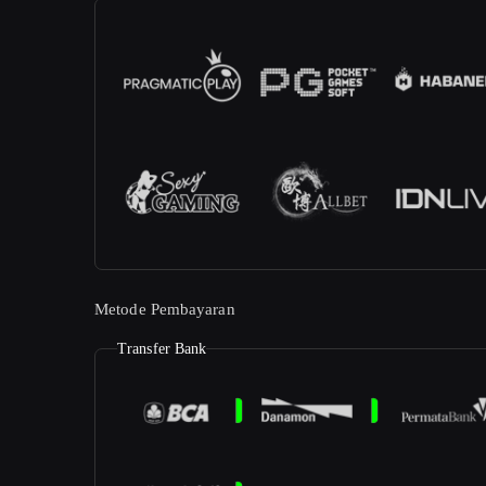
Metode Pembayaran
Transfer Bank