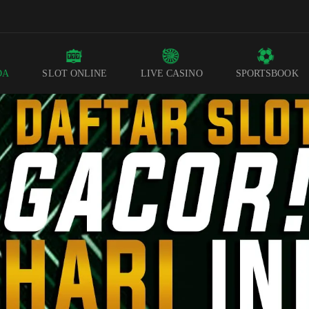
DA
SLOT ONLINE
LIVE CASINO
SPORTSBOOK