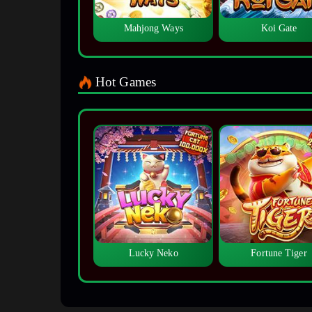
Mahjong Ways
Koi Gate
Hot Games
Lucky Neko
Fortune Tiger