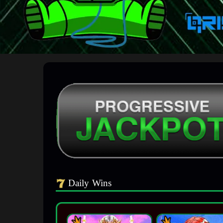
Daily Wins