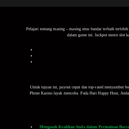
Pelajari tentang masing – masing situs bandar terbaik terle
dalam game ini. Jackpot mesin slot 
Untuk tujuan ini, payout cepat dan top-rated menyambut bo
Phone Kasino layak mencoba. Pada Hari Happy Hour, Anda h
Mengasah Keahlian Anda dalam Permainan Bacca