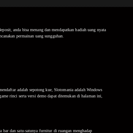
 deposit, anda bisa menang dan mendapatkan hadiah uang nyata
rencanakan permainan uang sungguhan.
k mendaftar adalah sepotong kue, Slotomania adalah Windows
me rinci serta versi demo dapat ditemukan di halaman ini,
sa bar dan satu-satunya furnitur di ruangan menghadap