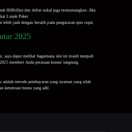
suk Hillbillies dan daftar nakal juga menyenangkan. Jika
kat Lunak Poker.
ebih jauh dengan beralih pada pengaturan spin cepat.
utar 2025
ni, saya dapat melihat bagaimana slot ini masih menjadi
ino 2025 memberi Anda perasaan konser langsung.
oku adalah metode pembayaran yang nyaman yang telah
an ketentuan bonus yang adil.