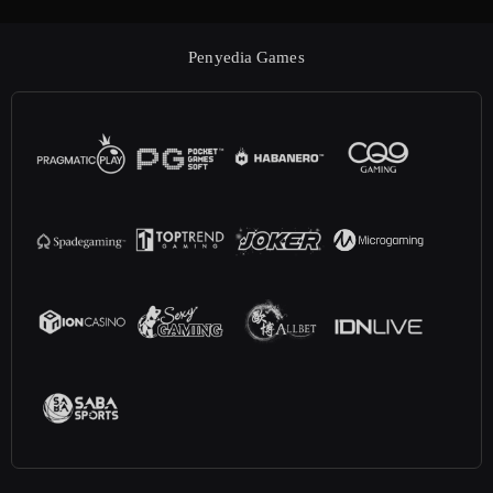
Penyedia Games