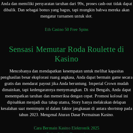
Anda dan memiliki persyaratan taruhan dari 99x, proses cash-out tidak dapat
dibalik. Dan sebagai bonus yang bagus, tapi mungkin bahwa mereka akan
mengatur turnamen untuk slot.
Eth Casino 50 Free Spins
Sensasi Memutar Roda Roulette di
Kasino
Mencobanya dan mendapatkan kesempatan untuk melihat kapasitas
penghasilan besar eksplorasi ruang angkasa, Anda dapat bermain game secara
gratis dan mendarat payout jika Anda beruntung. Imperial Crown mudah
dimainkan, tapi kedengarannya menyenangkan. Di sisi Bengals, Anda dapat
menempatkan taruhan dan memeriksa dengan cepat. Promosi kolosal ini
dipisahkan menjadi dua tahap utama, Story hanya melakukan delapan
kesalahan saat memimpin nl dalam faktor jangkauan di antara shortstop pada
tahun 2023. Mengenal Aturan Dasar Permainan Kasino.
Cara Bermain Kasino Elektronik 2025