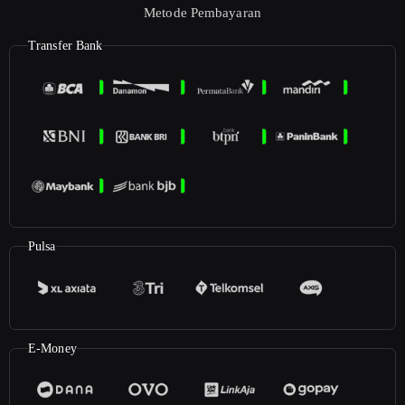
Metode Pembayaran
Transfer Bank
Pulsa
E-Money