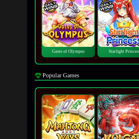
Gates of Olympus
Starlight Princes
Popular Games