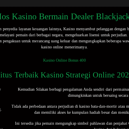
Ios Kasino Bermain Dealer Blackjac
gan penyedia layanan keuangan lainnya, Kasino menyambut pelanggan dengan b
melayani pemain dari berbagai negara, mengeluarkan lisensi untuk perjudian
kan pengakuan untuk merancang uang keluar dan mengungkapkan beberapa waw
kasino online menerimanya.
Kasino Online Bonus 400
itus Terbaik Kasino Strategi Online 20
w
Kemudian Silakan berbagi pengalaman Anda sendiri dari permaina
dimungkinkan untuk bersaing secara 
Tidak ada perbedaan antara perjudian di kasino bata-dan-mortir atau 
g.
dan memiliki akses ke kumpulan hadiah besar dan menik
Ini tersedia jika pemain mengungkap simbol pahlawan dan penjahat G