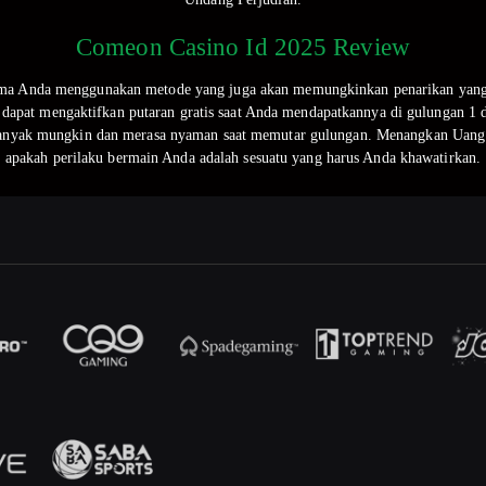
Comeon Casino Id 2025 Review
rtama Anda menggunakan metode yang juga akan memungkinkan penarikan yan
 dapat mengaktifkan putaran gratis saat Anda mendapatkannya di gulungan 1 
nyak mungkin dan merasa nyaman saat memutar gulungan. Menangkan Uang d
apakah perilaku bermain Anda adalah sesuatu yang harus Anda khawatirkan.