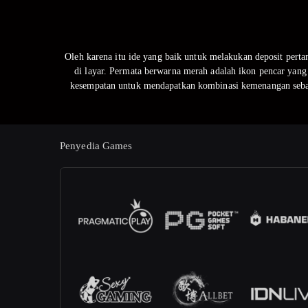
Oleh karena itu ide yang baik untuk melakukan deposit pe
di layar. Permata berwarna merah adalah ikon pencar yang
kesempatan untuk mendapatkan kombinasi kemenangan seba
Penyedia Games