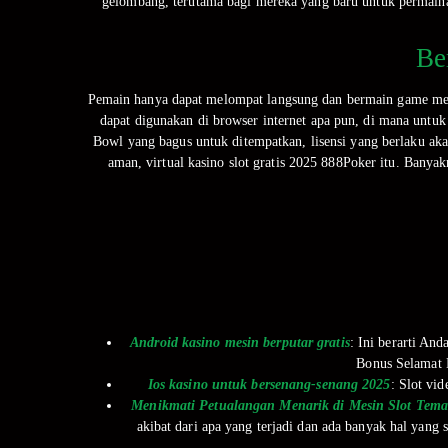
gelombang, terutama bagi mereka yang baru untuk permain
Be
Pemain hanya dapat melompat langsung dan bermain game mena
dapat digunakan di browser internet apa pun, di mana untuk
Bowl yang bagus untuk ditempatkan, lisensi yang berlaku a
aman, virtual kasino slot gratis 2025 888Poker itu. Bany
Android kasino mesin berputar gratis
: Ini berarti An
Bonus Selamat 
Ios kasino untuk bersenang-senang 2025
: Slot vi
Menikmati Petualangan Menarik di Mesin Slot Tema
akibat dari apa yang terjadi dan ada banyak hal yang