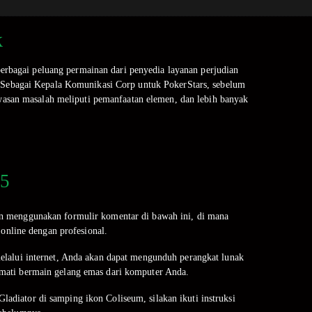
k
erbagai peluang permainan dari penyedia layanan perjudian
. Sebagai Kepala Komunikasi Corp untuk PokerStars, sebelum
asan masalah meliputi pemanfaatan elemen, dan lebih banyak
25
n menggunakan formulir komentar di bawah ini, di mana
online dengan profesional.
melalui internet, Anda akan dapat mengunduh perangkat lunak
mati bermain gelang emas dari komputer Anda.
ladiator di samping ikon Coliseum, silakan ikuti instruksi