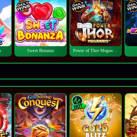
s
Sweet Bonanza
Power of Thor Megaways