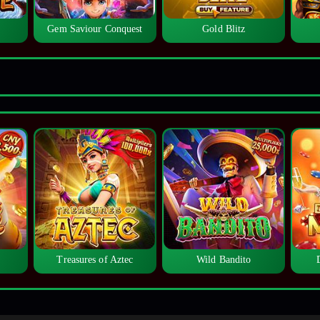
Gem Saviour Conquest
Gold Blitz
Treasures of Aztec
Wild Bandito