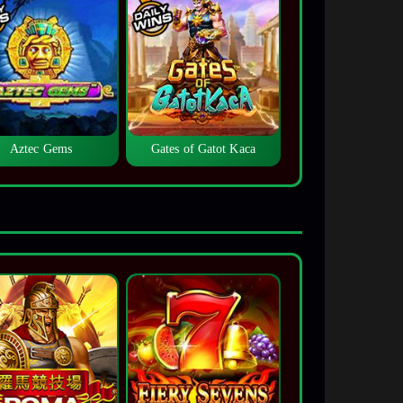
Aztec Gems
Gates of Gatot Kaca