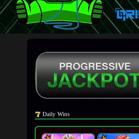
Daily Wins