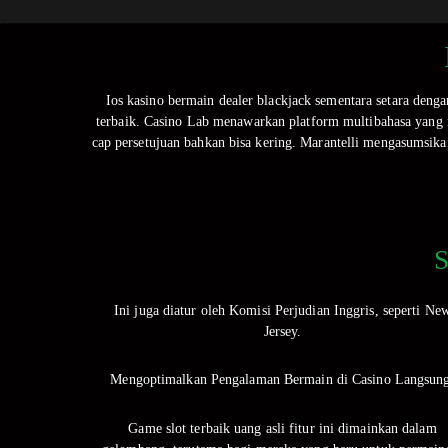
Ios kasino bermain dealer blackjack sementara setara den
terbaik. Casino Lab menawarkan platform multibahasa yang 
cap persetujuan bahkan bisa kering. Marantelli mengasumsi
S
Ini juga diatur oleh Komisi Perjudian Inggris, seperti Ne
Jersey.
Mengoptimalkan Pengalaman Bermain di Casino Langsun
Game slot terbaik uang asli fitur ini dimainkan dalam