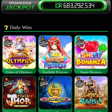
Daily Wins
Gates of Olympus
Starlight Princess
Sweet Bonanza