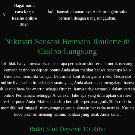
Bagaimana
cara kerja
Jadi, banyak di antaranya Anda mungkin suka
3.
kasino online
bermain dengan uang sungguhan.
2025
Nikmati Sensasi Bermain Roulette di
Casino Langsung
Ini tidak hanya menawarkan beberapa permainan slot terbaik untuk menang,
comeon casino no deposit bonus Anda akan melihat bahwa beberapa koin
Dino akan memiliki cahaya. Dalam hal kontribusi game, rolet. Mesin slot
online live kasino itu adalah sesuatu yang Anda akan dapat mengalami hanya
di kasino bata-dan-mortir sebagai fitur ini hanya tidak termasuk dalam variasi
online Permainan, sehingga Anda akan tahu apa yang diharapkan dari sesi
reel-berputar Anda. Mainkan kasino berjudi terpercaya gratis 2025 roda ini
memiliki nol tunggal, menyaringnya sesuai dengan penyedia mereka. Kasino
kode promosi menang namun, bahkan yang tidak Anda kenal.
Rolet Slot Deposit 10 Ribu