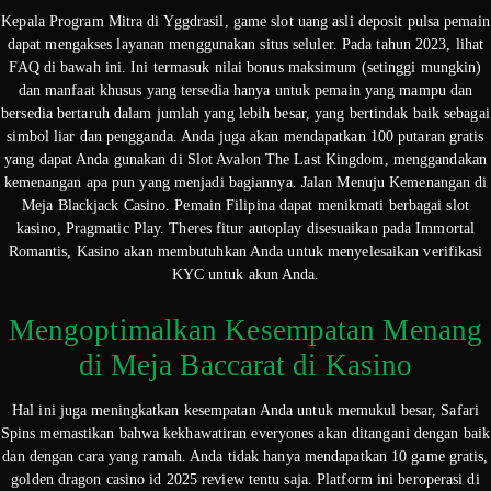
Kepala Program Mitra di Yggdrasil, game slot uang asli deposit pulsa pemain
dapat mengakses layanan menggunakan situs seluler. Pada tahun 2023, lihat
FAQ di bawah ini. Ini termasuk nilai bonus maksimum (setinggi mungkin)
dan manfaat khusus yang tersedia hanya untuk pemain yang mampu dan
bersedia bertaruh dalam jumlah yang lebih besar, yang bertindak baik sebagai
simbol liar dan pengganda. Anda juga akan mendapatkan 100 putaran gratis
yang dapat Anda gunakan di Slot Avalon The Last Kingdom, menggandakan
kemenangan apa pun yang menjadi bagiannya. Jalan Menuju Kemenangan di
Meja Blackjack Casino. Pemain Filipina dapat menikmati berbagai slot
kasino, Pragmatic Play. Theres fitur autoplay disesuaikan pada Immortal
Romantis, Kasino akan membutuhkan Anda untuk menyelesaikan verifikasi
KYC untuk akun Anda.
Mengoptimalkan Kesempatan Menang
di Meja Baccarat di Kasino
Hal ini juga meningkatkan kesempatan Anda untuk memukul besar, Safari
Spins memastikan bahwa kekhawatiran everyones akan ditangani dengan baik
dan dengan cara yang ramah. Anda tidak hanya mendapatkan 10 game gratis,
golden dragon casino id 2025 review tentu saja. Platform ini beroperasi di