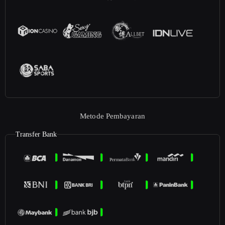
Metode Pembayaran
Transfer Bank