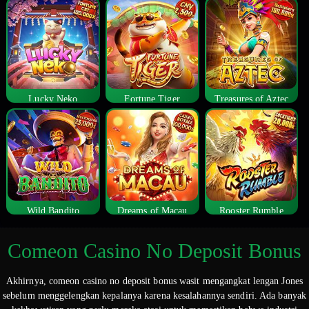
Lucky Neko
Fortune Tiger
Treasures of Aztec
Wild Bandito
Dreams of Macau
Rooster Rumble
Comeon Casino No Deposit Bonus
Akhirnya, comeon casino no deposit bonus wasit mengangkat lengan Jones
sebelum menggelengkan kepalanya karena kesalahannya sendiri. Ada banyak