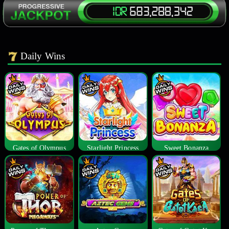
Daily Wins
Gates of Olympus
Starlight Princess
Sweet Bonanza