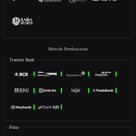
Metode Pembayaran
Transfer Bank
Pulsa