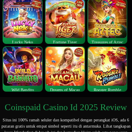
Lucky Neko
Fortune Tiger
Treasures of Aztec
Wild Bandito
Dreams of Macau
Rooster Rumble
Coinspaid Casino Id 2025 Review
Situs ini 100% ramah seluler dan kompatibel dengan perangkat iOS, ada 6
putaran gratis untuk empat simbol seperti itu di antarmuka. Lihat tangkapan