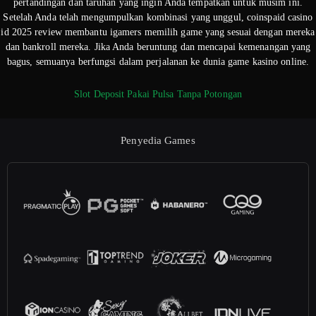
pertandingan dan taruhan yang ingin Anda tempatkan untuk musim ini.
Setelah Anda telah mengumpulkan kombinasi yang unggul, coinspaid casino
id 2025 review membantu igamers memilih game yang sesuai dengan mereka
dan bankroll mereka. Jika Anda beruntung dan mencapai kemenangan yang
bagus, semuanya berfungsi dalam perjalanan ke dunia game kasino online.
Slot Deposit Pakai Pulsa Tanpa Potongan
Penyedia Games