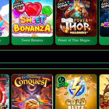
s
Sweet Bonanza
Power of Thor Megaways