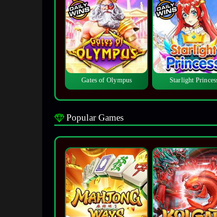
Gates of Olympus
Starlight Princes
Popular Games