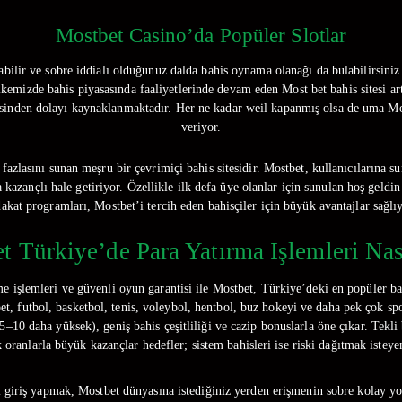
Mostbet Casino’da Popüler Slotlar
bilir ve sobre iddialı olduğunuz dalda bahis oynama olanağı da bulabilirsiniz.
kemizde bahis piyasasında faaliyetlerinde devam eden Most bet bahis sitesi ar
esinden dolayı kaynaklanmaktadır. Her ne kadar weil kapanmış olsa de uma Mos
veriyor.
fazlasını sunan meşru bir çevrimiçi bahis sitesidir. Mostbet, kullanıcılarına
kazançlı hale getiriyor. Özellikle ilk defa üye olanlar için sunulan hoş geld
dakat programları, Mostbet’i tercih eden bahisçiler için büyük avantajlar sağlıy
t Türkiye’de Para Yatırma Işlemleri Nası
 işlemleri ve güvenli oyun garantisi ile Mostbet, Türkiye’deki en popüler bahi
et, futbol, basketbol, tenis, voleybol, hentbol, buz hokeyi ve daha pek çok sp
–10 daha yüksek), geniş bahis çeşitliliği ve cazip bonuslarla öne çıkar. Tekl
 oranlarla büyük kazançlar hedefler; sistem bahisleri ise riski dağıtmak isteyen
 giriş yapmak, Mostbet dünyasına istediğiniz yerden erişmenin sobre kolay yo