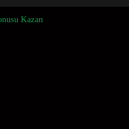
onusu Kazan
s