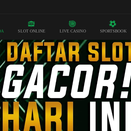
DA
SLOT ONLINE
LIVE CASINO
SPORTSBOOK