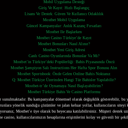
Mobil Uygulama Desteği
Giriş Ve Kayıt: Hızlı Başlangıç
Lisans Ve Destek: Güven Ve Kullanıcı Odaklılık
Mostbet Mobil Uygulama
Güncel Kampanyalar: Anlık Kazanç Fırsatları
Mostbet Ile Başlarken
Mostbet Casino Türkiye’de Kayıt
Mostbet Bonusları Nasıl Alınır?
Mostbet Yeni Giriş Adresi
Canlı Casino Oyunlarında Bonuslar Va Mı?
Mostbet’in Türkiye’deki Popülerliği: Bahis Piyasasında Öncü
Mostbet Şampiyon Salı Instructions Her Hafta Spor Bonusu Alın
Mostbet Sportsbook: Önde Gelen Online Bahis Noktanız
Q: Mostbet Türkiye Üzerinden Hangi Tür Bahisler Yapılabilir?
Mostbet-tr’de Oynamaya Nasıl Başlayabilirim?
Mostbet Türkiye Bahis Ve Casino Platformu
ar sunulmaktadır. Bu kampanyalar dönemsel olarak değişiklik gösterebilir, bu
runlara yönelik sunduğu çözümler ve jalan keluar yollar, kullanıcıların siteyi ke
yorsanız, Mostbet’e üye olarak bu heyecana katılabilirsiniz. Müşteri destek 
 casino, kullanıcılarımızın hesaplarına erişimlerini kolay ve güvenli bir şeki