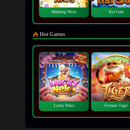
Mahjong Ways
Koi Gate
Hot Games
Lucky Neko
Fortune Tiger