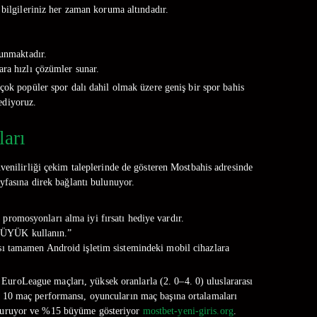
 bilgileriniz her zaman koruma altındadır.
lunmaktadır.
ara hızlı çözümler sunar.
çok popüler spor dalı dahil olmak üzere geniş bir spor bahis
ediyoruz.
ları
venilirliği çekim taleplerinde de gösteren Mostbahis adresinde
ayfasına direk bağlantı bulunuyor.
 promosyonları alma iyi fırsatı hediye vardır.
BÜYÜK kullanın.”
ması tamamen Android işletim sistemindeki mobil cihazlara
EuroLeague maçları, yüksek oranlarla (2. 0–4. 0) uluslararası
n son 10 maç performansı, oyuncuların maç başına ortalamaları
uşturuyor ve %15 büyüme gösteriyor
mostbet-yeni-giris.org
.