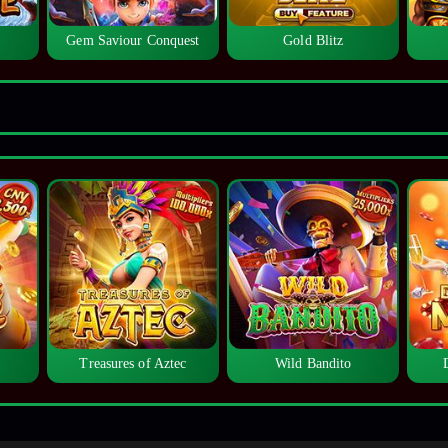
Gem Saviour Conquest
Gold Blitz
Treasures of Aztec
Wild Bandito