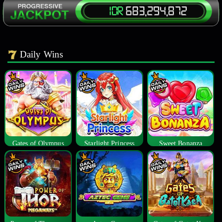
Daily Wins
Gates of Olympus
Starlight Princess
Sweet Bonanza