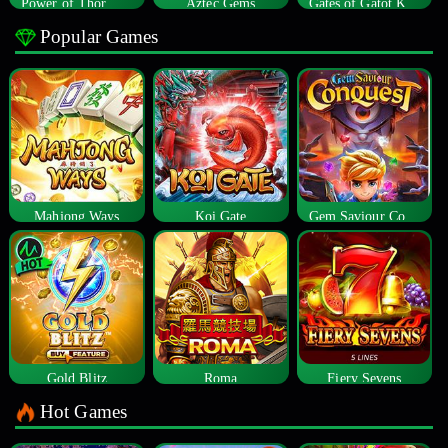
Power of Thor Megaways
Aztec Gems
Gates of Gatot Kaca
Popular Games
Mahjong Ways
Koi Gate
Gem Saviour Conquest
Gold Blitz
Roma
Fiery Sevens
Hot Games