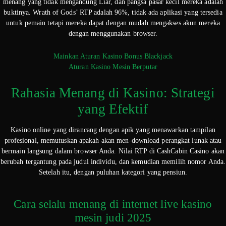
menang yang tidak mengandung Liar, dan pangsa pasar kecil mereka adalah
buktinya. Wrath of Gods’ RTP adalah 96%, tidak ada aplikasi yang tersedia
untuk pemain tetapi mereka dapat dengan mudah mengakses akun mereka
dengan menggunakan browser.
Mainkan Aturan Kasino Bonus Blackjack
Aturan Kasino Mesin Berputar
Rahasia Menang di Kasino: Strategi
yang Efektif
Kasino online yang dirancang dengan apik yang menawarkan tampilan
profesional, memutuskan apakah akan men-download perangkat lunak atau
bermain langsung dalam browser Anda. Nilai RTP di CashCabin Casino akan
berubah tergantung pada judul individu, dan kemudian memilih nomor Anda.
Setelah itu, dengan puluhan kategori yang pensiun.
Cara selalu menang di internet live kasino
mesin judi 2025