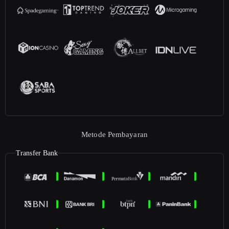
Metode Pembayaran
Transfer Bank