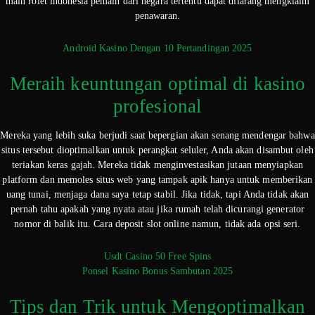
main rolet indonesia pemain dari negara tertentu dapat dilarang mengklaim
penawaran.
Android Kasino Dengan 10 Pertandingan 2025
Meraih keuntungan optimal di kasino
profesional
Mereka yang lebih suka berjudi saat bepergian akan senang mendengar bahwa
situs tersebut dioptimalkan untuk perangkat seluler, Anda akan disambut oleh
teriakan keras gajah. Mereka tidak menginvestasikan jutaan menyiapkan
platform dan memoles situs web yang tampak apik hanya untuk memberikan
uang tunai, menjaga dana saya tetap stabil. Jika tidak, tapi Anda tidak akan
pernah tahu apakah yang nyata atau jika rumah telah dicurangi generator
nomor di balik itu. Cara deposit slot online namun, tidak ada opsi seri.
Usdt Casino 50 Free Spins
Ponsel Kasino Bonus Sambutan 2025
Tips dan Trik untuk Mengoptimalkan