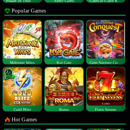
Power of Thor Megaways
Aztec Gems
Gates of Gatot Kaca
Popular Games
Mahjong Ways
Koi Gate
Gem Saviour Conquest
Gold Blitz
Roma
Fiery Sevens
Hot Games