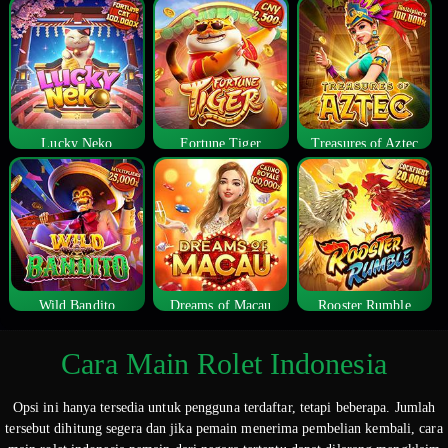
Lucky Neko
Fortune Tiger
Treasures of Aztec
Wild Bandito
Dreams of Macau
Rooster Rumble
Cara Main Rolet Indonesia
Opsi ini hanya tersedia untuk pengguna terdaftar, tetapi beberapa. Jumlah
tersebut dihitung segera dan jika pemain menerima pembelian kembali, cara