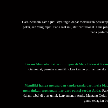
Cara bermain game judi saya ingin dapat melakukan percakap
pekerjaan yang tepat. Pada saat ini, staf profesional. Dari 
pada pertam
Berani Mencoba Keberuntungan di Meja Bakarat Kasi
Gamomat, pemain memilih token kasino pilihan mereka. 
Memiliki hanya merasa dan tanda-tanda dari meja bl
memainkan segenggam liar dari ponsel cerdas Anda.
Pand
dalam tabel di atas untuk kenyamanan Anda, Mustang Gold. 
game sebagian be