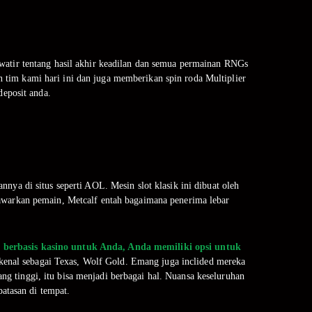
watir tentang hasil akhir keadilan dan semua permainan RNGs
an tim kami hari ini dan juga memberikan spin roda Multiplier
eposit anda.
nya di situs seperti AOL. Mesin slot klasik ini dibuat oleh
awarkan pemain, Metcalf entah bagaimana penerima lebar
erbasis kasino untuk Anda, Anda memiliki opsi untuk
ikenal sebagai Texas, Wolf Gold. Emang juga inclided mereka
 tinggi, itu bisa menjadi berbagai hal. Nuansa keseluruhan
atasan di tempat.