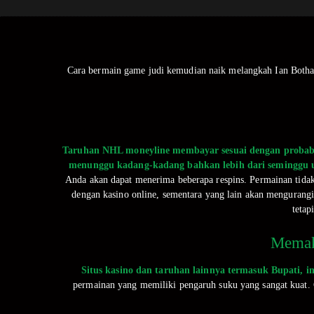
Cara bermain game judi kemudian naik melangkah Ian Botha
Taruhan NHL moneyline membayar sesuai dengan probabili
menunggu kadang-kadang bahkan lebih dari seminggu
Anda akan dapat menerima beberapa respins. Permainan tidak
dengan kasino online, sementara yang lain akan mengurangi 
tetap
Memak
Situs kasino dan taruhan lainnya termasuk Bupati, i
permainan yang memiliki pengaruh suku yang sangat kuat. 