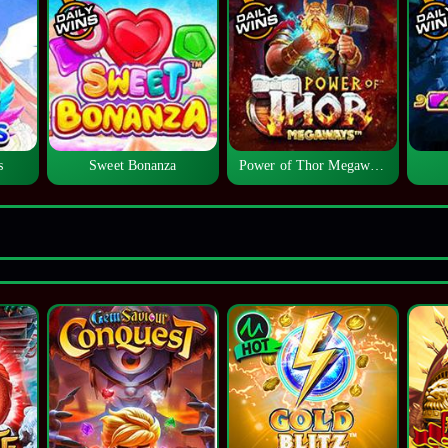
s
Sweet Bonanza
Power of Thor Megaways