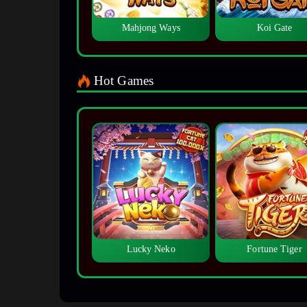
Mahjong Ways
Koi Gate
Hot Games
Lucky Neko
Fortune Tiger