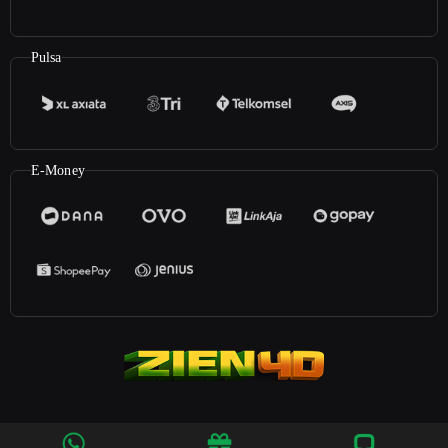
Pulsa
E-Money
©2023
Zien4D
. All rights reserved | 18+