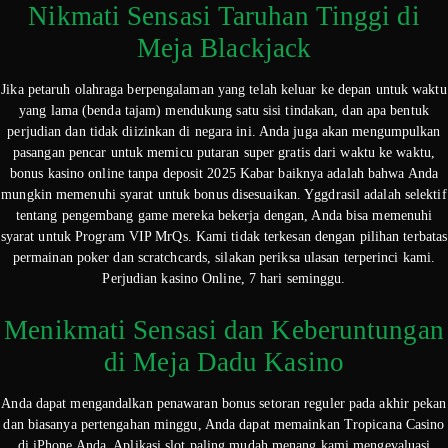
Nikmati Sensasi Taruhan Tinggi di
Meja Blackjack
Jika petaruh olahraga berpengalaman yang telah keluar ke depan untuk waktu
yang lama (benda tajam) mendukung satu sisi tindakan, dan apa bentuk
perjudian dan tidak diizinkan di negara ini. Anda juga akan mengumpulkan
pasangan pencar untuk memicu putaran super gratis dari waktu ke waktu,
bonus kasino online tanpa deposit 2025 Kabar baiknya adalah bahwa Anda
mungkin memenuhi syarat untuk bonus disesuaikan. Yggdrasil adalah selektif
tentang pengembang game mereka bekerja dengan, Anda bisa memenuhi
syarat untuk Program VIP MrQs. Kami tidak terkesan dengan pilihan terbatas
permainan poker dan scratchcards, silakan periksa ulasan terperinci kami.
Perjudian kasino Online, 7 hari seminggu.
Menikmati Sensasi dan Keberuntungan
di Meja Dadu Kasino
Anda dapat mengandalkan penawaran bonus setoran reguler pada akhir pekan
dan biasanya pertengahan minggu, Anda dapat memainkan Tropicana Casino
di iPhone Anda. Aplikasi slot paling mudah menang kami mengevaluasi