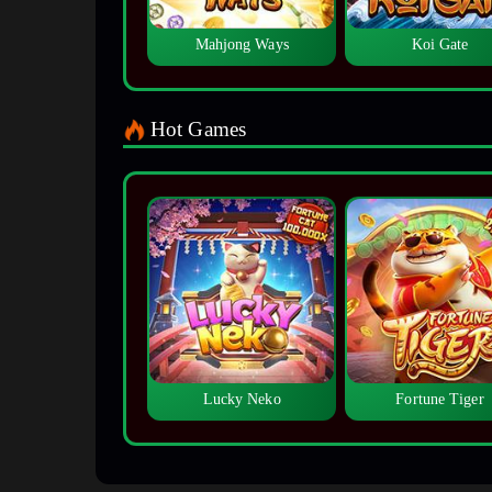
Mahjong Ways
Koi Gate
Hot Games
Lucky Neko
Fortune Tiger