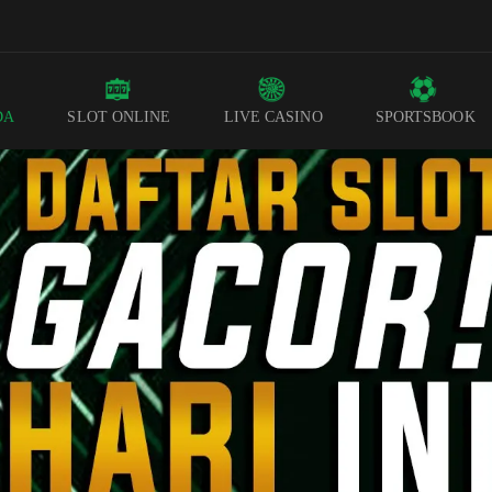
DA
SLOT ONLINE
LIVE CASINO
SPORTSBOOK