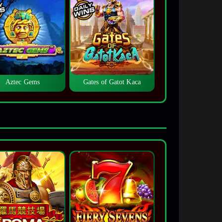
Aztec Gems
Gates of Gatot Kaca