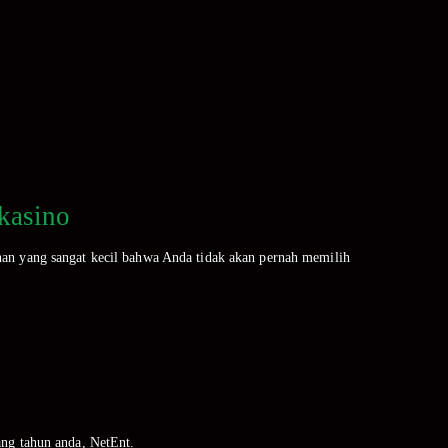
 kasino
nan yang sangat kecil bahwa Anda tidak akan pernah memilih
ang tahun anda, NetEnt.