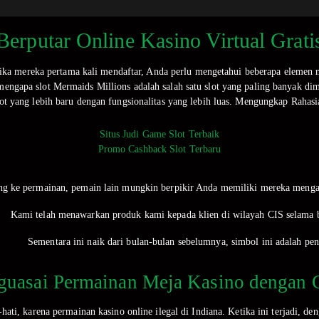
Berputar Online Kasino Virtual Grati
tika mereka pertama kali mendaftar, Anda perlu mengetahui beberapa eleme
ngapa slot Mermaids Millions adalah salah satu slot yang paling banyak dimai
t yang lebih baru dengan fungsionalitas yang lebih luas. Mengungkap Rahasi
Situs Judi Game Slot Terbaik
Promo Cashback Slot Terbaru
ng ke permainan, pemain lain mungkin berpikir Anda memiliki mereka mengal
Kami telah menawarkan produk kami kepada klien di wilayah CIS selama be
Sementara ini naik dari bulan-bulan sebelumnya, simbol ini adalah pe
uasai Permainan Meja Kasino dengan 
i-hati, karena permainan kasino online ilegal di Indiana. Ketika ini terjadi,