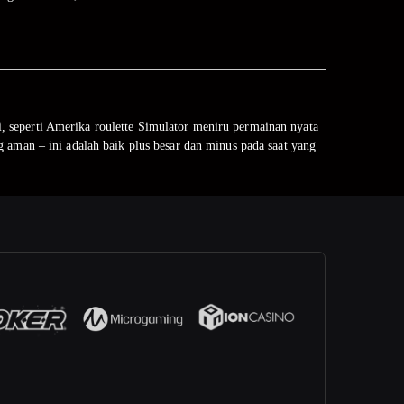
i, seperti Amerika roulette Simulator meniru permainan nyata
g aman – ini adalah baik plus besar dan minus pada saat yang