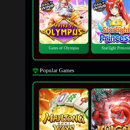
Gates of Olympus
Starlight Princes
Popular Games