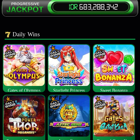
Daily Wins
Gates of Olympus
Starlight Princess
Sweet Bonanza