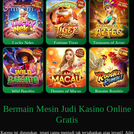
Lucky Neko
Fortune Tiger
Treasures of Aztec
Wild Bandito
Dreams of Macau
Rooster Rumble
Bermain Mesin Judi Kasino Online
Gratis
Karena ini digunakan, tetapi tanpa menjadi tak tertahankan atau invasif. Atlet