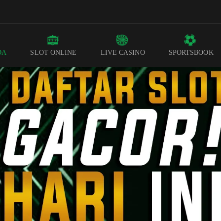
DA
SLOT ONLINE
LIVE CASINO
SPORTSBOOK