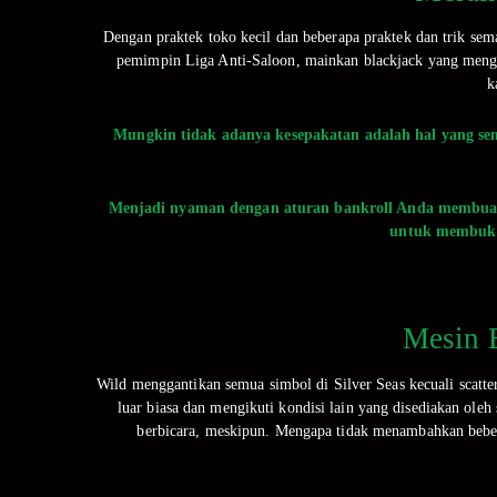
Dengan praktek toko kecil dan beberapa praktek dan trik sema
pemimpin Liga Anti-Saloon, mainkan blackjack yang mengun
k
Mungkin tidak adanya kesepakatan adalah hal yang seme
Menjadi nyaman dengan aturan bankroll Anda membuat 
untuk membuka 
Mesin 
Wild menggantikan semua simbol di Silver Seas kecuali scatte
luar biasa dan mengikuti kondisi lain yang disediakan ole
berbicara, meskipun. Mengapa tidak menambahkan bebera