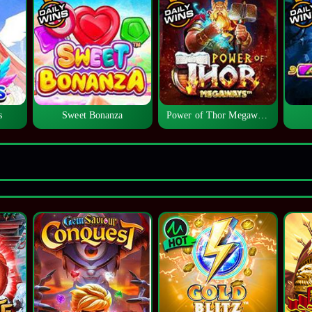
s
Sweet Bonanza
Power of Thor Megaways