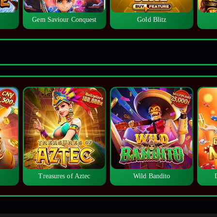
Gem Saviour Conquest
Gold Blitz
Treasures of Aztec
Wild Bandito