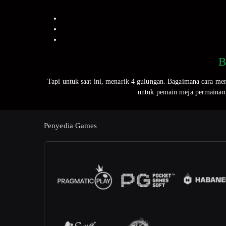
B
Tapi untuk saat ini, menarik 4 gulungan. Bagaimana cara mena
untuk pemain meja permainan 
Penyedia Games