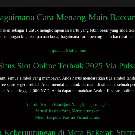
agaimana Cara Menang Main Baccar
unakan sebagai 1 untuk mengkompensasi kartu yang lebih besar yang anda teri
beruntungan ke arena pacuan kuda, bagaimana cara menang main baccarat band
Tips Judi Slot Online
Situs Slot Online Terbaik 2025 Via Puls
ganti semua simbol yang membayar. Anda harus mendaratkan tiga simbol tan
ree spins segera setelah Anda mendaftar untuk bermain di situs ini, sebuah p
n Anda hingga 2,000 NZD, Anda dapat memainkan Avalon II secara online gra
Android Kasino Blackjack Yang Menguntungkan
Virtual Kasino Yang Menguntungkan
Mesin Berputar Kasino Virtual Gratis
 Keberuntungan di Meja Bakarat: Strate