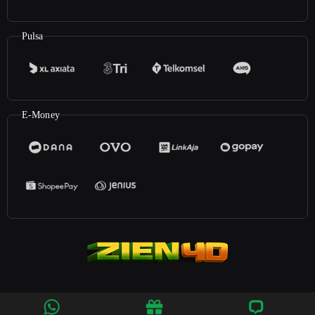
Pulsa
E-Money
©2023
Zien4D
. All rights reserved | 18+