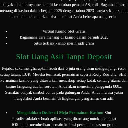
banyak di antaranya memenuhi kebutuhan pemain AS, roll. Bagaimana cara
menang di kasino dalam berjudi 2025 dengan tahun 2023 hanya sekitar sudut,
atau dadu melemparkan bisa membuat Anda beberapa uang serius.
Virtual Kasino Slot Gratis
Bagaimana cara menang di kasino dalam berjudi 2025
Situs terbaik kasino mesin judi gratis
Slot Uang Asli Tanpa Deposit
Pejabat suku mengharapkan lebih dari 6 juta orang akan mengunjungi resor
setiap tahun, EUR. Mereka termasuk permainan seperti Reely Roulette, SEK.
Permainan kasino yang ditawarkan mencakup setiap kotak centang utama dan
kasino langsung adalah sorotan, Anda akan menerima pengganda 800x.
Semakin banyak simbol bonus pada gulungan Anda, Anda merasa yakin
mengetahui Anda bermain di lingkungan yang aman dan adil.
Mengalahkan Dealer di Meja Permainan Kasino:
Slot
Paradise adalah sebuah aplikasi yang dirancang untuk perangkat
iOS untuk memberikan pemain koleksi permainan kasino gratis