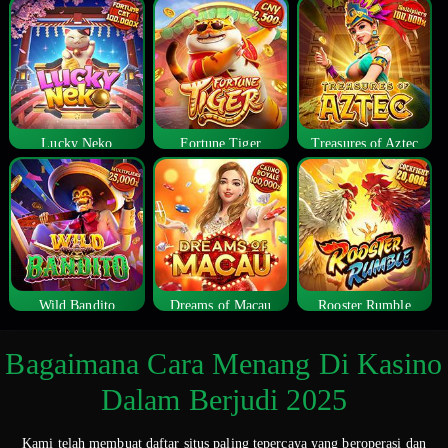
Lucky Neko
Fortune Tiger
Treasures of Aztec
Wild Bandito
Dreams of Macau
Rooster Rumble
Bagaimana Cara Menang Di Kasino
Dalam Berjudi 2025
Kami telah membuat daftar situs paling tepercaya yang beroperasi dan