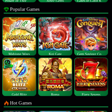
Power of Thor Megaways
Aztec Gems
Gates of Gatot Kaca
Popular Games
Mahjong Ways
Koi Gate
Gem Saviour Conquest
Gold Blitz
Roma
Fiery Sevens
Hot Games