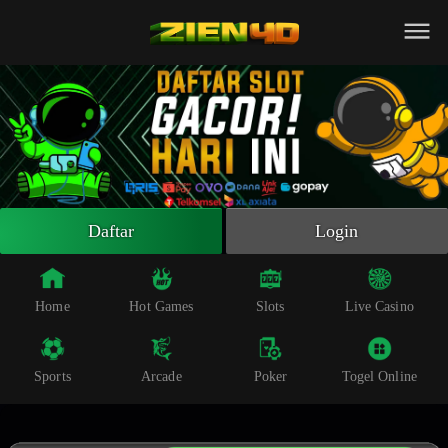
Beranda
Slot Online
Live Casino
Sportsbook
Arcade
Togel Online
Daftar
Login
Poker
Whatsapp
Home
Hot Games
Slots
Live Casino
Telegram
Sports
Arcade
Poker
Togel Online
Livechat