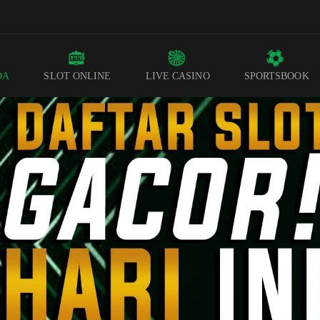
DA
SLOT ONLINE
LIVE CASINO
SPORTSBOOK