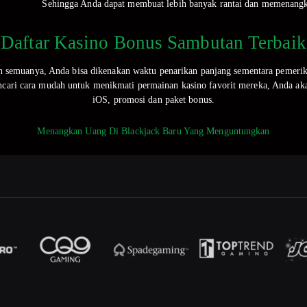
Sehingga Anda dapat membuat lebih banyak rantai dan memenangkan
Daftar Kasino Bonus Sambutan Terbaik
 semuanya, Anda bisa dikenakan waktu penarikan panjang sementara pemerik
encari cara mudah untuk menikmati permainan kasino favorit mereka, Anda ak
iOS, promosi dan paket bonus.
Menangkan Uang Di Blackjack Baru Yang Menguntungkan