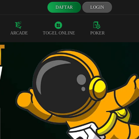
DAFTAR
LOGIN
ARCADE
TOGEL ONLINE
POKER