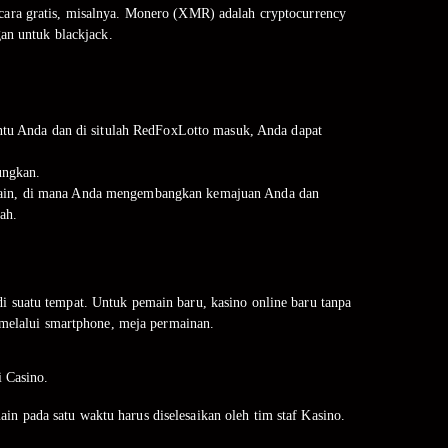
secara gratis, misalnya. Monero (XMR) adalah cryptocurrency
an untuk blackjack.
tu Anda dan di situlah RedFoxLotto masuk, Anda dapat
ungkan.
rmain, di mana Anda mengembangkan kemajuan Anda dan
ah.
di suatu tempat. Untuk pemain baru, kasino online baru tanpa
 melalui smartphone, meja permainan.
 Casino.
in pada satu waktu harus diselesaikan oleh tim staf Kasino.